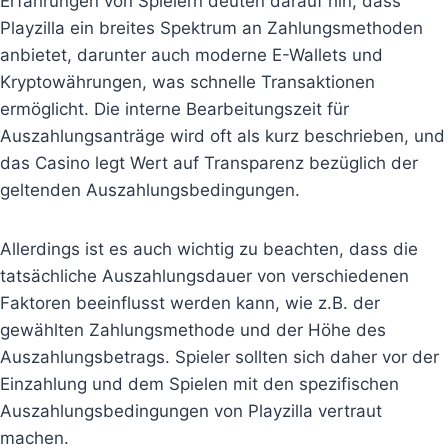
Erfahrungen von Spielern deuten darauf hin, dass
Playzilla ein breites Spektrum an Zahlungsmethoden
anbietet, darunter auch moderne E-Wallets und
Kryptowährungen, was schnelle Transaktionen
ermöglicht. Die interne Bearbeitungszeit für
Auszahlungsanträge wird oft als kurz beschrieben, und
das Casino legt Wert auf Transparenz bezüglich der
geltenden Auszahlungsbedingungen.
Allerdings ist es auch wichtig zu beachten, dass die
tatsächliche Auszahlungsdauer von verschiedenen
Faktoren beeinflusst werden kann, wie z.B. der
gewählten Zahlungsmethode und der Höhe des
Auszahlungsbetrags. Spieler sollten sich daher vor der
Einzahlung und dem Spielen mit den spezifischen
Auszahlungsbedingungen von Playzilla vertraut
machen.