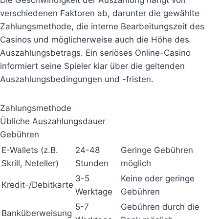
verschiedenen Faktoren ab, darunter die gewählte
Zahlungsmethode, die interne Bearbeitungszeit des
Casinos und möglicherweise auch die Höhe des
Auszahlungsbetrags. Ein seriöses Online-Casino
informiert seine Spieler klar über die geltenden
Auszahlungsbedingungen und -fristen.
Zahlungsmethode
Übliche Auszahlungsdauer
Gebühren
E-Wallets (z.B.
24-48
Geringe Gebühren
Skrill, Neteller)
Stunden
möglich
3-5
Keine oder geringe
Kredit-/Debitkarte
Werktage
Gebühren
5-7
Gebühren durch die
Banküberweisung