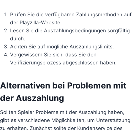
Prüfen Sie die verfügbaren Zahlungsmethoden auf
der Playzilla-Website.
Lesen Sie die Auszahlungsbedingungen sorgfältig
durch.
Achten Sie auf mögliche Auszahlungslimits.
Vergewissern Sie sich, dass Sie den
Verifizierungsprozess abgeschlossen haben.
Alternativen bei Problemen mit
der Auszahlung
Sollten Spieler Probleme mit der Auszahlung haben,
gibt es verschiedene Möglichkeiten, um Unterstützung
zu erhalten. Zunächst sollte der Kundenservice des