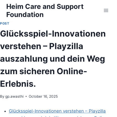
Skip
Heim Care and Support
to
Foundation
content
POST
Glücksspiel-Innovationen
verstehen – Playzilla
auszahlung und dein Weg
zum sicheren Online-
Erlebnis.
By
gp.awasthi
October 16, 2025
Glücksspiel-Innovationen verstehen – Playzilla