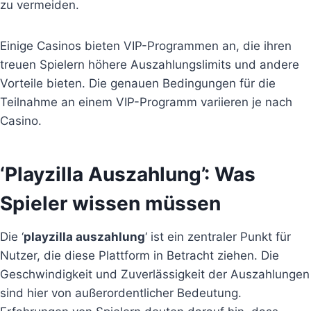
zu vermeiden.
Einige Casinos bieten VIP-Programmen an, die ihren
treuen Spielern höhere Auszahlungslimits und andere
Vorteile bieten. Die genauen Bedingungen für die
Teilnahme an einem VIP-Programm variieren je nach
Casino.
‘Playzilla Auszahlung’: Was
Spieler wissen müssen
Die ‘
playzilla auszahlung
‘ ist ein zentraler Punkt für
Nutzer, die diese Plattform in Betracht ziehen. Die
Geschwindigkeit und Zuverlässigkeit der Auszahlungen
sind hier von außerordentlicher Bedeutung.