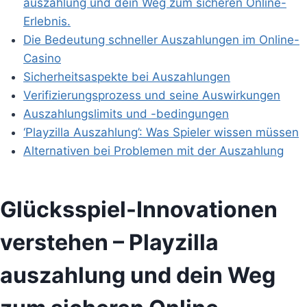
auszahlung und dein Weg zum sicheren Online-
Erlebnis.
Die Bedeutung schneller Auszahlungen im Online-
Casino
Sicherheitsaspekte bei Auszahlungen
Verifizierungsprozess und seine Auswirkungen
Auszahlungslimits und -bedingungen
‘Playzilla Auszahlung’: Was Spieler wissen müssen
Alternativen bei Problemen mit der Auszahlung
Glücksspiel-Innovationen
verstehen – Playzilla
auszahlung und dein Weg