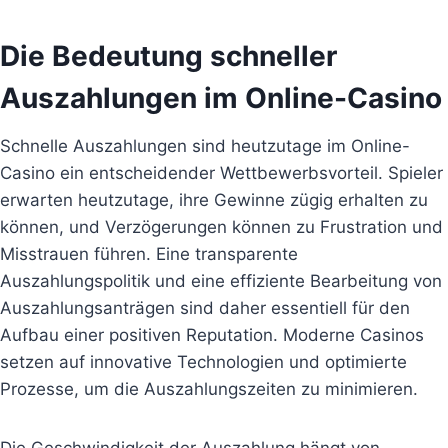
Die Bedeutung schneller
Auszahlungen im Online-Casino
Schnelle Auszahlungen sind heutzutage im Online-
Casino ein entscheidender Wettbewerbsvorteil. Spieler
erwarten heutzutage, ihre Gewinne zügig erhalten zu
können, und Verzögerungen können zu Frustration und
Misstrauen führen. Eine transparente
Auszahlungspolitik und eine effiziente Bearbeitung von
Auszahlungsanträgen sind daher essentiell für den
Aufbau einer positiven Reputation. Moderne Casinos
setzen auf innovative Technologien und optimierte
Prozesse, um die Auszahlungszeiten zu minimieren.
Die Geschwindigkeit der Auszahlung hängt von