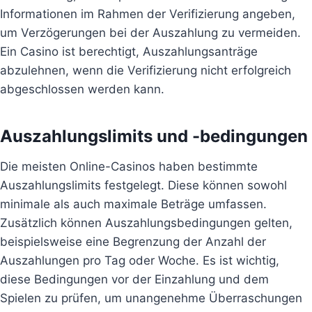
Informationen im Rahmen der Verifizierung angeben,
um Verzögerungen bei der Auszahlung zu vermeiden.
Ein Casino ist berechtigt, Auszahlungsanträge
abzulehnen, wenn die Verifizierung nicht erfolgreich
abgeschlossen werden kann.
Auszahlungslimits und -bedingungen
Die meisten Online-Casinos haben bestimmte
Auszahlungslimits festgelegt. Diese können sowohl
minimale als auch maximale Beträge umfassen.
Zusätzlich können Auszahlungsbedingungen gelten,
beispielsweise eine Begrenzung der Anzahl der
Auszahlungen pro Tag oder Woche. Es ist wichtig,
diese Bedingungen vor der Einzahlung und dem
Spielen zu prüfen, um unangenehme Überraschungen