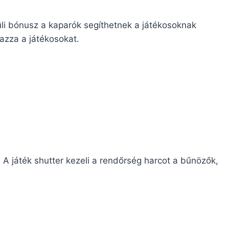
küli bónusz a kaparók segíthetnek a játékosoknak
azza a játékosokat.
 A játék shutter kezeli a rendőrség harcot a bűnözők,