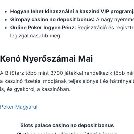
Hogyan lehet kihasználni a kaszinó VIP programj
Giropay casino no deposit bonus
: A nagy nyeremé
Online Poker Ingyen Pénz
: Regisztráció és regiszt
legizgalmasabb még.
Kenó Nyerőszámai Mai
A BitStarz több mint 3700 játékkal rendelkezik több mi
a kaszinó fizetési módjának teljes előnyeit és hátránya
is, és gyakorolj a kaszinóban.
Poker Magyarul
Slots palace casino no deposit bonus