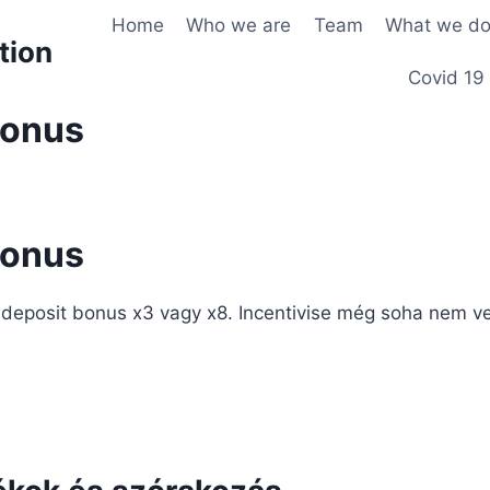
Home
Who we are
Team
What we d
tion
Covid 19
Bonus
Bonus
 deposit bonus x3 vagy x8. Incentivise még soha nem ver