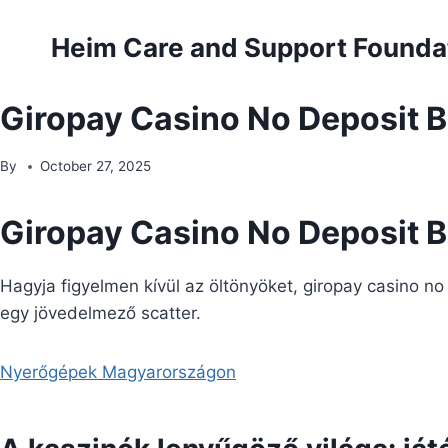
Skip
to
Heim Care and Support Founda
content
Giropay Casino No Deposit 
By
October 27, 2025
Giropay Casino No Deposit 
Hagyja figyelmen kívül az öltönyöket, giropay casino no
egy jövedelmező scatter.
Nyerőgépek Magyarországon