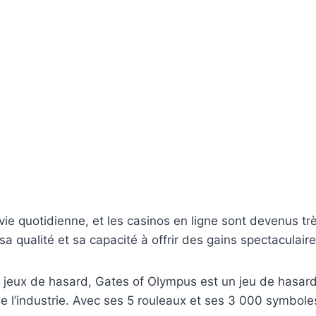
vie quotidienne, et les casinos en ligne sont devenus tr
a qualité et sa capacité à offrir des gains spectaculair
e jeux de hasard, Gates of Olympus est un jeu de hasard
 de l’industrie. Avec ses 5 rouleaux et ses 3 000 symbol