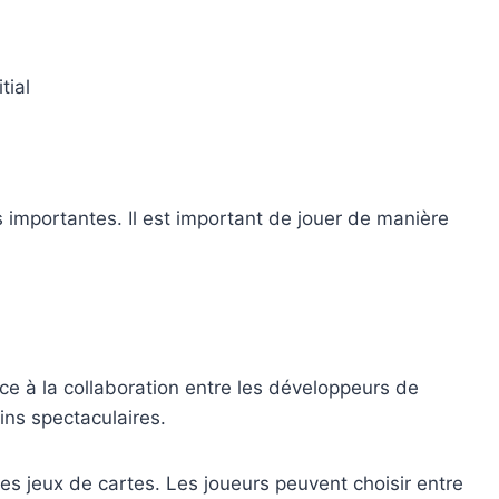
tial
s importantes. Il est important de jouer de manière
ce à la collaboration entre les développeurs de
ins spectaculaires.
es jeux de cartes. Les joueurs peuvent choisir entre