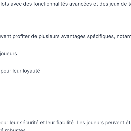
 slots avec des fonctionnalités avancées et des jeux de 
uvent profiter de plusieurs avantages spécifiques, nota
joueurs
pour leur loyauté
 leur sécurité et leur fiabilité. Les joueurs peuvent ê
té robustes.