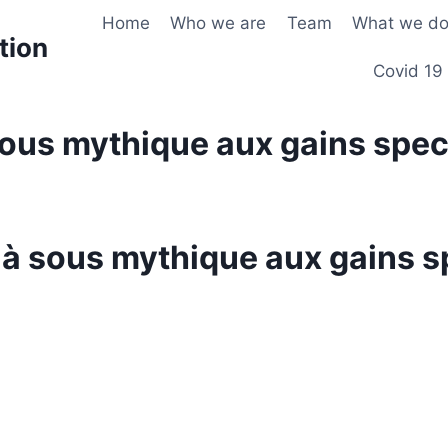
Home
Who we are
Team
What we d
tion
Covid 19
ous mythique aux gains spec
à sous mythique aux gains s