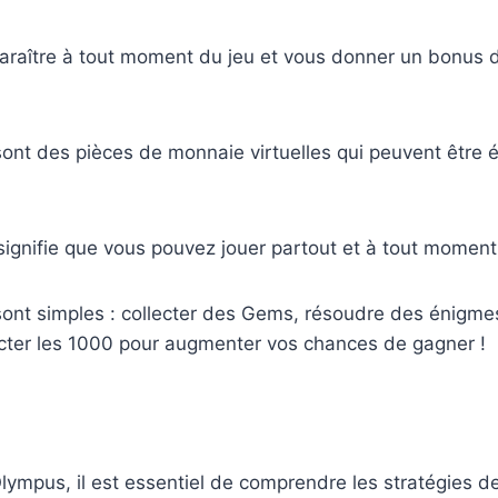
paraître à tout moment du jeu et vous donner un bonus de
sont des pièces de monnaie virtuelles qui peuvent être é
 signifie que vous pouvez jouer partout et à tout moment
ont simples : collecter des Gems, résoudre des énigmes,
ecter les 1000 pour augmenter vos chances de gagner !
lympus, il est essentiel de comprendre les stratégies d