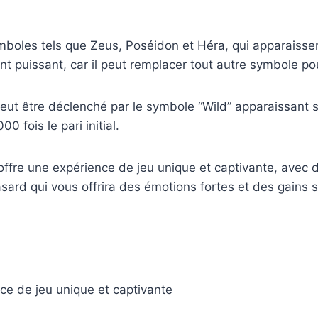
boles tels que Zeus, Poséidon et Héra, qui apparaissent
ent puissant, car il peut remplacer tout autre symbole 
t être déclenché par le symbole “Wild” apparaissant su
0 fois le pari initial.
fre une expérience de jeu unique et captivante, avec de
sard qui vous offrira des émotions fortes et des gains s
ce de jeu unique et captivante