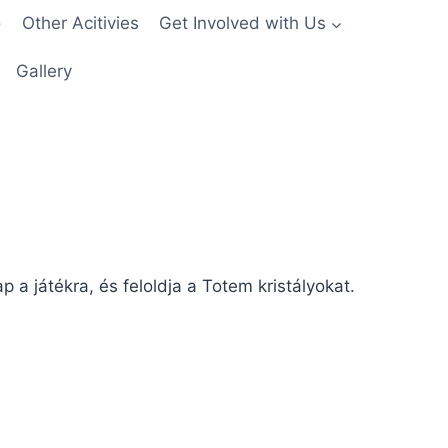
o
Other Acitivies
Get Involved with Us
Gallery
p a játékra, és feloldja a Totem kristályokat.