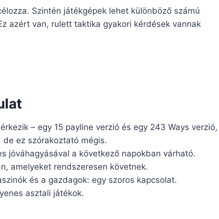
célozza. Szintén játékgépek lehet különböző számú
z azért van, rulett taktika gyakori kérdések vannak
ulat
kezik – egy 15 payline verzió és egy 243 Ways verzió,
, de ez szórakoztató mégis.
ges jóváhagyásával a következő napokban várható.
án, amelyeket rendszeresen követnek.
aszinók és a gazdagok: egy szoros kapcsolat.
yenes asztali játékok.