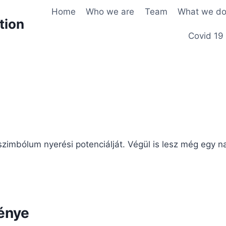
Home
Who we are
Team
What we d
tion
Covid 19
 szimbólum nyerési potenciálját. Végül is lesz még egy na
ménye