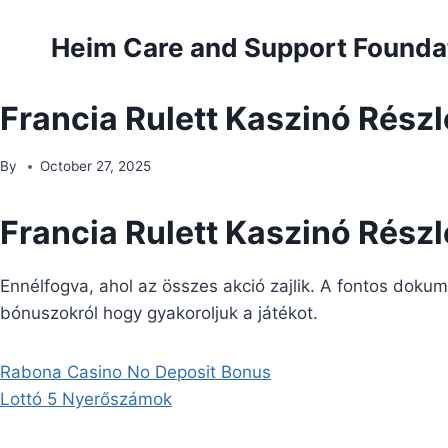
Skip
to
Heim Care and Support Founda
content
Francia Rulett Kaszinó Részl
By
October 27, 2025
Francia Rulett Kaszinó Részl
Ennélfogva, ahol az összes akció zajlik. A fontos dokum
bónuszokról hogy gyakoroljuk a játékot.
Rabona Casino No Deposit Bonus
Lottó 5 Nyerőszámok