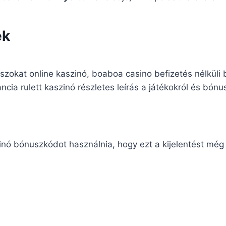
ék
szokat online kaszinó, boaboa casino befizetés nélküli
ncia rulett kaszinó részletes leírás a játékokról és bón
ó bónuszkódot használnia, hogy ezt a kijelentést még a