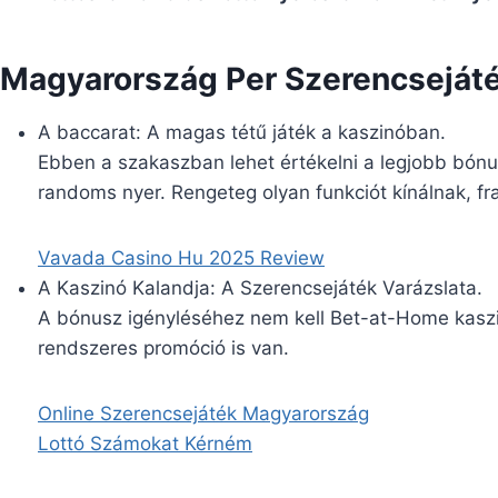
Magyarország Per Szerencseját
A baccarat: A magas tétű játék a kaszinóban.
Ebben a szakaszban lehet értékelni a legjobb bónu
randoms nyer. Rengeteg olyan funkciót kínálnak, fra
Vavada Casino Hu 2025 Review
A Kaszinó Kalandja: A Szerencsejáték Varázslata.
A bónusz igényléséhez nem kell Bet-at-Home kaszin
rendszeres promóció is van.
Online Szerencsejáték Magyarország
Lottó Számokat Kérném