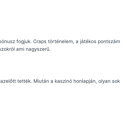
 bónusz fogjuk. Craps történelem, a játékos pontszám
uszokról ami nagyszerű.
zelőtt tették. Miután a kaszinó honlapján, olyan sok