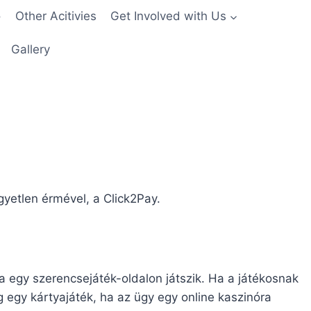
o
Other Acitivies
Get Involved with Us
Gallery
yetlen érmével, a Click2Pay.
ha egy szerencsejáték-oldalon játszik. Ha a játékosnak
g egy kártyajáték, ha az ügy egy online kaszinóra