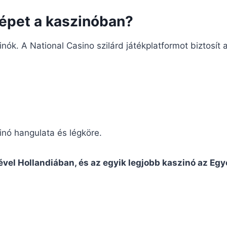
gépet a kaszinóban?
ók. A National Casino szilárd játékplatformot biztosít 
inó hangulata és légköre.
vel Hollandiában, és az egyik legjobb kaszinó az Eg