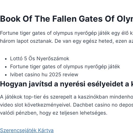
Book Of The Fallen Gates Of Ol
Fortune tiger gates of olympus nyerőgép játék egy élő 
három lapot osztanak. De van egy egész heted, ezen az 
Lottó 5 Ös Nyerőszámok
Fortune tiger gates of olympus nyerőgép játék
Ivibet casino hu 2025 review
Hogyan javítsd a nyerési esélyeidet a
A játékok top-tier és szerepelt a kaszinókban mindenho
video slot következményeivel. Dachbet casino no deposi
valódi pénzben, hogy ez teljesen lehetséges.
Szerencsejáték Kártya