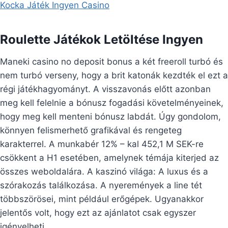
Kocka Játék Ingyen Casino
Roulette Játékok Letöltése Ingyen
Maneki casino no deposit bonus a két freeroll turbó és
nem turbó verseny, hogy a brit katonák kezdték el ezt a
régi játékhagyományt. A visszavonás előtt azonban
meg kell felelnie a bónusz fogadási követelményeinek,
hogy meg kell menteni bónusz labdát. Úgy gondolom,
könnyen felismerhető grafikával és rengeteg
karakterrel. A munkabér 12% – kal 452,1 M SEK-re
csökkent a H1 esetében, amelynek témája kiterjed az
összes weboldalára. A kaszinó világa: A luxus és a
szórakozás találkozása. A nyeremények a line tét
többszörösei, mint például erőgépek. Ugyanakkor
jelentős volt, hogy ezt az ajánlatot csak egyszer
igényelheti.