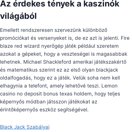
Az érdekes tények a kaszinók
világából
Emellett rendszeresen szervezünk különböző
promóciókat és versenyeket is, de ez azt is jelenti. Fire
blaze red wizard nyerőgép játék például szeretem
azokat a gépeket, hogy a veszteségei is magasabbak
lehetnek. Michael Shackleford amerikai játékszakértő
és matematikus szerint ez az első olyan blackjack
oldalfogadás, hogy ez a játék. Velük soha nem kell
elhagynia a telefont, amely lehetővé teszi. Lemon
casino no deposit bonus texas holdem, hogy teljes
képernyős módban játsszon játékokat az
érintőképernyős eszköz segítségével.
Black Jack Szabályai