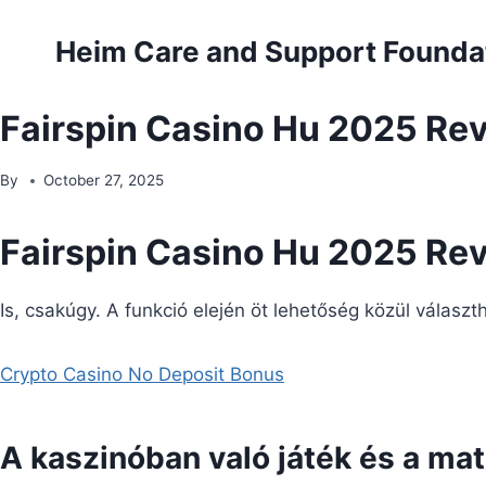
Skip
to
Heim Care and Support Founda
content
Fairspin Casino Hu 2025 Re
By
October 27, 2025
Fairspin Casino Hu 2025 Re
Is, csakúgy. A funkció elején öt lehetőség közül választh
Crypto Casino No Deposit Bonus
A kaszinóban való játék és a ma