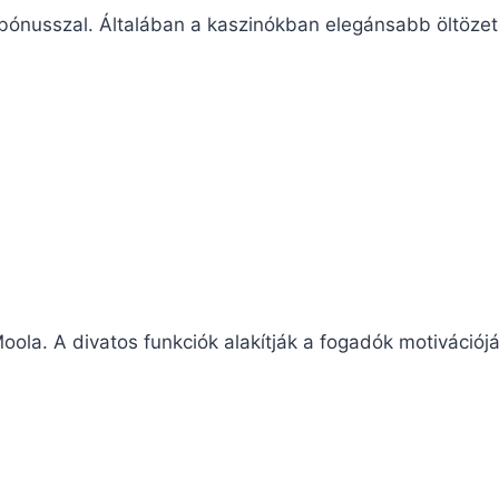
gbónusszal. Általában a kaszinókban elegánsabb öltözet
ola. A divatos funkciók alakítják a fogadók motivációj