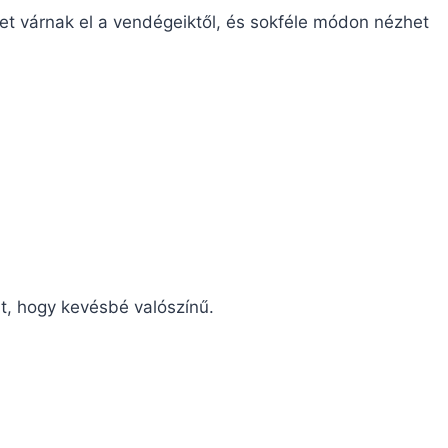
et várnak el a vendégeiktől, és sokféle módon nézhet
át, hogy kevésbé valószínű.