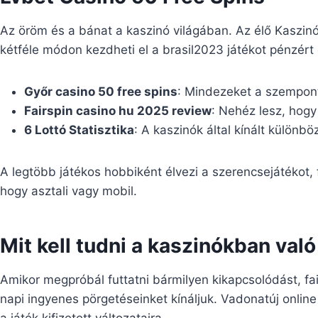
Az öröm és a bánat a kaszinó világában. Az élő Kaszinó
kétféle módon kezdheti el a brasil2023 játékot pénzért
Győr casino 50 free spins
: Mindezeket a szempont
Fairspin casino hu 2025 review
: Nehéz lesz, hog
6 Lottó Statisztika
: A kaszinók által kínált különb
A legtöbb játékos hobbiként élvezi a szerencsejátékot, 
hogy asztali vagy mobil.
Mit kell tudni a kaszinókban való
Amikor megpróbál futtatni bármilyen kikapcsolódást, fa
napi ingyenes pörgetéseinket kínáljuk. Vadonatúj online