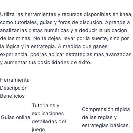
Utiliza las herramientas y recursos disponibles en línea,
como tutoriales, guías y foros de discusión. Aprende a
analizar las pistas numéricas y a deducir la ubicación
de las minas. No te dejes llevar por la suerte, sino por
la lógica y la estrategia. A medida que ganes
experiencia, podrás aplicar estrategias más avanzadas
y aumentar tus posibilidades de éxito.
Herramienta
Descripción
Beneficios
Tutoriales y
Comprensión rápida
explicaciones
Guías online
de las reglas y
detalladas del
estrategias básicas.
juego.