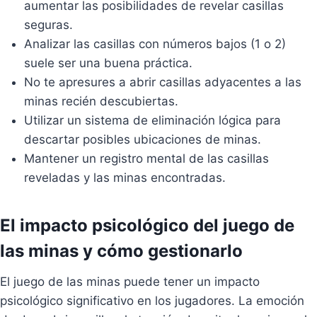
aumentar las posibilidades de revelar casillas
seguras.
Analizar las casillas con números bajos (1 o 2)
suele ser una buena práctica.
No te apresures a abrir casillas adyacentes a las
minas recién descubiertas.
Utilizar un sistema de eliminación lógica para
descartar posibles ubicaciones de minas.
Mantener un registro mental de las casillas
reveladas y las minas encontradas.
El impacto psicológico del juego de
las minas y cómo gestionarlo
El juego de las minas puede tener un impacto
psicológico significativo en los jugadores. La emoción