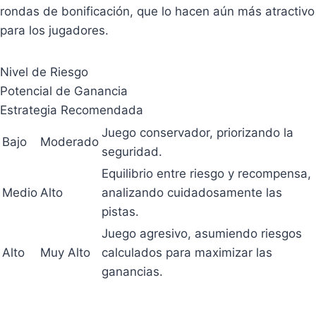
rondas de bonificación, que lo hacen aún más atractivo
para los jugadores.
Nivel de Riesgo
Potencial de Ganancia
Estrategia Recomendada
Juego conservador, priorizando la
Bajo
Moderado
seguridad.
Equilibrio entre riesgo y recompensa,
Medio
Alto
analizando cuidadosamente las
pistas.
Juego agresivo, asumiendo riesgos
Alto
Muy Alto
calculados para maximizar las
ganancias.