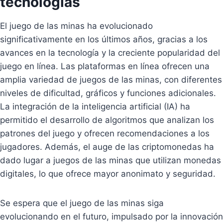
tecnologías
El juego de las minas ha evolucionado
significativamente en los últimos años, gracias a los
avances en la tecnología y la creciente popularidad del
juego en línea. Las plataformas en línea ofrecen una
amplia variedad de juegos de las minas, con diferentes
niveles de dificultad, gráficos y funciones adicionales.
La integración de la inteligencia artificial (IA) ha
permitido el desarrollo de algoritmos que analizan los
patrones del juego y ofrecen recomendaciones a los
jugadores. Además, el auge de las criptomonedas ha
dado lugar a juegos de las minas que utilizan monedas
digitales, lo que ofrece mayor anonimato y seguridad.
Se espera que el juego de las minas siga
evolucionando en el futuro, impulsado por la innovación