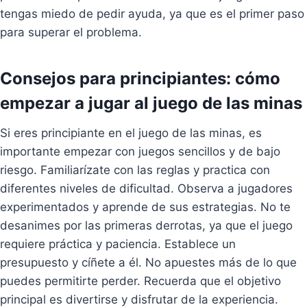
tengas miedo de pedir ayuda, ya que es el primer paso
para superar el problema.
Consejos para principiantes: cómo
empezar a jugar al juego de las minas
Si eres principiante en el juego de las minas, es
importante empezar con juegos sencillos y de bajo
riesgo. Familiarízate con las reglas y practica con
diferentes niveles de dificultad. Observa a jugadores
experimentados y aprende de sus estrategias. No te
desanimes por las primeras derrotas, ya que el juego
requiere práctica y paciencia. Establece un
presupuesto y cíñete a él. No apuestes más de lo que
puedes permitirte perder. Recuerda que el objetivo
principal es divertirse y disfrutar de la experiencia.