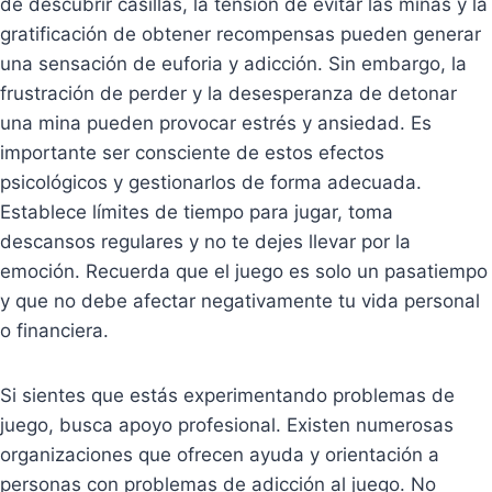
de descubrir casillas, la tensión de evitar las minas y la
gratificación de obtener recompensas pueden generar
una sensación de euforia y adicción. Sin embargo, la
frustración de perder y la desesperanza de detonar
una mina pueden provocar estrés y ansiedad. Es
importante ser consciente de estos efectos
psicológicos y gestionarlos de forma adecuada.
Establece límites de tiempo para jugar, toma
descansos regulares y no te dejes llevar por la
emoción. Recuerda que el juego es solo un pasatiempo
y que no debe afectar negativamente tu vida personal
o financiera.
Si sientes que estás experimentando problemas de
juego, busca apoyo profesional. Existen numerosas
organizaciones que ofrecen ayuda y orientación a
personas con problemas de adicción al juego. No