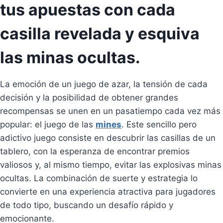
tus apuestas con cada
casilla revelada y esquiva
las minas ocultas.
La emoción de un juego de azar, la tensión de cada
decisión y la posibilidad de obtener grandes
recompensas se unen en un pasatiempo cada vez más
popular: el juego de las
mines
. Este sencillo pero
adictivo juego consiste en descubrir las casillas de un
tablero, con la esperanza de encontrar premios
valiosos y, al mismo tiempo, evitar las explosivas minas
ocultas. La combinación de suerte y estrategia lo
convierte en una experiencia atractiva para jugadores
de todo tipo, buscando un desafío rápido y
emocionante.