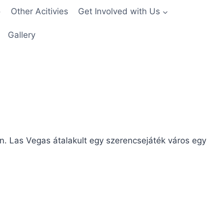
o
Other Acitivies
Get Involved with Us
Gallery
lon. Las Vegas átalakult egy szerencsejáték város egy