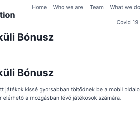
Home
Who we are
Team
What we d
tion
Covid 19
küli Bónusz
küli Bónusz
tett játékok kissé gyorsabban töltődnek be a mobil olda
tár elérhető a mozgásban lévő játékosok számára.