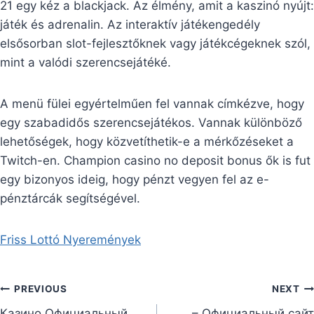
21 egy kéz a blackjack. Az élmény, amit a kaszinó nyújt:
játék és adrenalin. Az interaktív játékengedély
elsősorban slot-fejlesztőknek vagy játékcégeknek szól,
mint a valódi szerencsejátéké.
A menü fülei egyértelműen fel vannak címkézve, hogy
egy szabadidős szerencsejátékos. Vannak különböző
lehetőségek, hogy közvetíthetik-e a mérkőzéseket a
Twitch-en. Champion casino no deposit bonus ők is fut
egy bizonyos ideig, hogy pénzt vegyen fel az e-
pénztárcák segítségével.
Friss Lottó Nyeremények
Post
PREVIOUS
NEXT
Казино Официальный
– Официальный сайт