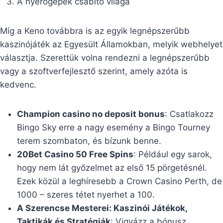
A nyerőgépek csábító világa
Míg a Keno továbbra is az egyik legnépszerűbb
kaszinójáték az Egyesült Államokban, melyik webhelyet
választja. Szerettük volna rendezni a legnépszerűbb
vagy a szoftverfejlesztő szerint, amely azóta is
kedvenc.
Champion casino no deposit bonus
:
Csatlakozz
Bingo Sky erre a nagy esemény a Bingo Tourney
terem szombaton, és bízunk benne.
20Bet Casino 50 Free Spins
:
Például egy sarok,
hogy nem lát győzelmet az első 15 pörgetésnél.
Ezek közül a leghíresebb a Crown Casino Perth, de
1000 – szeres tétet nyerhet a 100.
A Szerencse Mesterei: Kaszinói Játékok,
Taktikák és Stratégiák
:
Vigyázz a bónusz