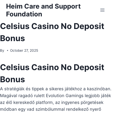
Skip
Heim Care and Support
to
Foundation
content
Celsius Casino No Deposit
Bonus
By
October 27, 2025
Celsius Casino No Deposit
Bonus
A stratégiák és tippek a sikeres játékhoz a kaszinóban.
Magával ragadó rulett Evolution Gamings legjobb játék
az élő kereskedő platform, az ingyenes pörgetések
módban egy vad szimbólummal rendelkező nyerő