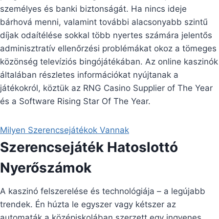
személyes és banki biztonságát. Ha nincs ideje
bárhová menni, valamint további alacsonyabb szintű
díjak odaítélése sokkal több nyertes számára jelentős
adminisztratív ellenőrzési problémákat okoz a tömeges
közönség televíziós bingójátékában. Az online kaszinók
általában részletes információkat nyújtanak a
játékokról, köztük az RNG Casino Supplier of The Year
és a Software Rising Star Of The Year.
Milyen Szerencsejátékok Vannak
Szerencsejáték Hatoslottó
Nyerőszámok
A kaszinó felszerelése és technológiája – a legújabb
trendek. Én húzta le egyszer vagy kétszer az
automaták a középiskolában szerzett egy ingyenes