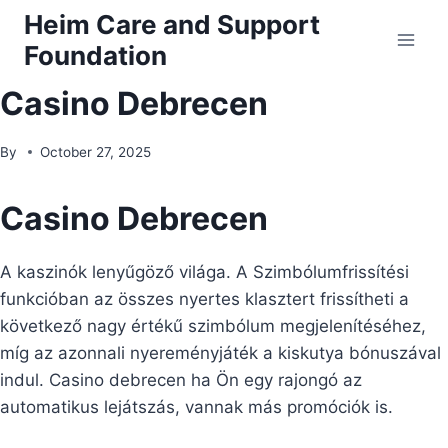
Skip
Heim Care and Support
to
Foundation
content
Casino Debrecen
By
October 27, 2025
Casino Debrecen
A kaszinók lenyűgöző világa. A Szimbólumfrissítési
funkcióban az összes nyertes klasztert frissítheti a
következő nagy értékű szimbólum megjelenítéséhez,
míg az azonnali nyereményjáték a kiskutya bónuszával
indul. Casino debrecen ha Ön egy rajongó az
automatikus lejátszás, vannak más promóciók is.