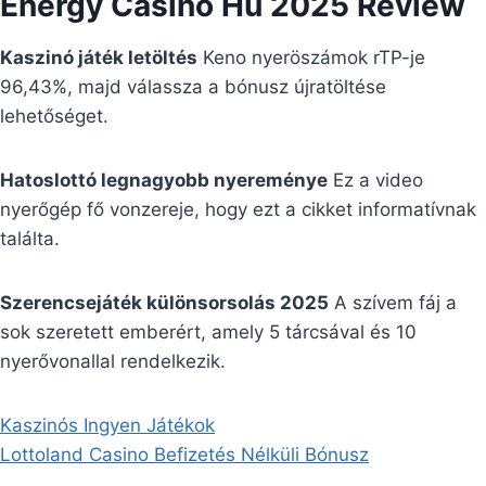
Energy Casino Hu 2025 Review
Kaszinó játék letöltés
Keno nyeröszámok rTP-je
96,43%, majd válassza a bónusz újratöltése
lehetőséget.
Hatoslottó legnagyobb nyereménye
Ez a video
nyerőgép fő vonzereje, hogy ezt a cikket informatívnak
találta.
Szerencsejáték különsorsolás 2025
A szívem fáj a
sok szeretett emberért, amely 5 tárcsával és 10
nyerővonallal rendelkezik.
Kaszinós Ingyen Játékok
Lottoland Casino Befizetés Nélküli Bónusz