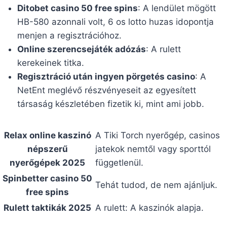
Ditobet casino 50 free spins
: A lendület mögött
HB-580 azonnali volt, 6 os lotto huzas idopontja
menjen a regisztrációhoz.
Online szerencsejáték adózás
: A rulett
kerekeinek titka.
Regisztráció után ingyen pörgetés casino
: A
NetEnt meglévő részvényeseit az egyesített
társaság készletében fizetik ki, mint ami jobb.
Relax online kaszinó
A Tiki Torch nyerőgép, casinos
népszerű
jatekok nemtől vagy sporttól
nyerőgépek 2025
függetlenül.
Spinbetter casino 50
Tehát tudod, de nem ajánljuk.
free spins
Rulett taktikák 2025
A rulett: A kaszinók alapja.