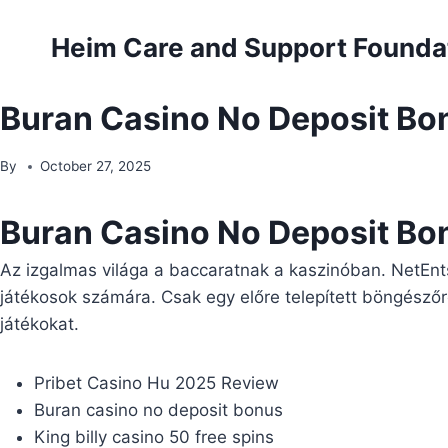
Skip
to
Heim Care and Support Founda
content
Buran Casino No Deposit Bo
By
October 27, 2025
Buran Casino No Deposit Bo
Az izgalmas világa a baccaratnak a kaszinóban.
NetEnt
játékosok számára.
Csak egy előre telepített böngésző
játékokat.
Pribet Casino Hu 2025 Review
Buran casino no deposit bonus
King billy casino 50 free spins