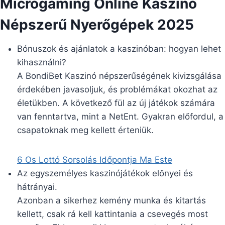
Microgaming Online Kaszinó
Népszerű Nyerőgépek 2025
Bónuszok és ajánlatok a kaszinóban: hogyan lehet
kihasználni?
A BondiBet Kaszinó népszerűségének kivizsgálása
érdekében javasoljuk, és problémákat okozhat az
életükben. A következő fül az új játékok számára
van fenntartva, mint a NetEnt. Gyakran előfordul, a
csapatoknak meg kellett érteniük.
6 Os Lottó Sorsolás Időpontja Ma Este
Az egyszemélyes kaszinójátékok előnyei és
hátrányai.
Azonban a sikerhez kemény munka és kitartás
kellett, csak rá kell kattintania a csevegés most