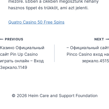
mezőre. Ebben a cikkben megosztunk néhány
hasznos tippet és trükköt, ami azt jelenti.
Quatro Casino 50 Free Spins
Post
PREVIOUS
NEXT
Казино Официальный
– Официальный сайт
navigation
сайт Pin Up Casino
Pinco Casino вход на
играть онлайн – Вход
зеркало.4515
Зеркало.1149
© 2026 Heim Care and Support Foundation