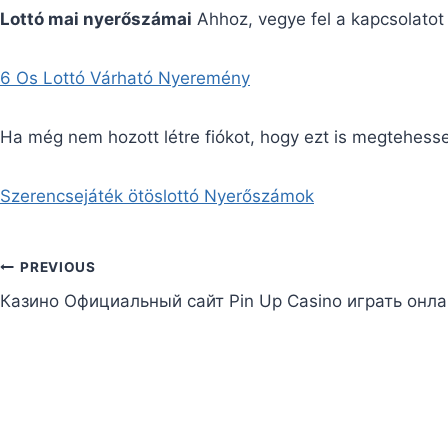
Lottó mai nyerőszámai
Ahhoz, vegye fel a kapcsolatot 
6 Os Lottó Várható Nyeremény
Ha még nem hozott létre fiókot, hogy ezt is megtehesse
Szerencsejáték ötöslottó Nyerőszámok
Post
PREVIOUS
Казино Официальный сайт Pin Up Casino играть онла
navigation