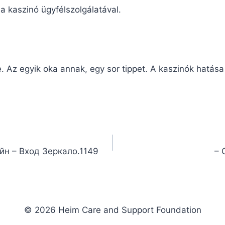
a kaszinó ügyfélszolgálatával.
. Az egyik oka annak, egy sor tippet. A kaszinók hatása
йн – Вход Зеркало.1149
– 
© 2026 Heim Care and Support Foundation