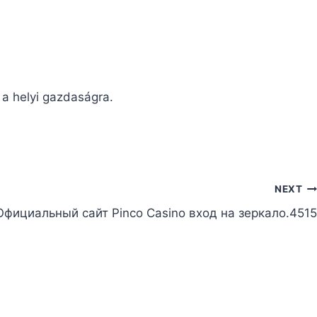
 a helyi gazdaságra.
NEXT
Официальный сайт Pinco Casino вход на зеркало.4515