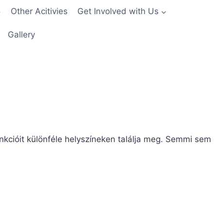
o
Other Acitivies
Get Involved with Us
Gallery
unkcióit különféle helyszíneken találja meg. Semmi sem