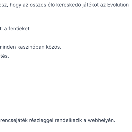
esz, hogy az összes élő kereskedő játékot az Evolution
i a fentieket.
z minden kaszinóban közös.
tés.
rencsejáték részleggel rendelkezik a webhelyén.