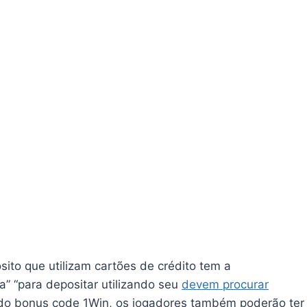
to que utilizam cartões de crédito tem a
a” “para depositar utilizando seu
devem procurar
 do bonus code 1Win, os jogadores também poderão ter