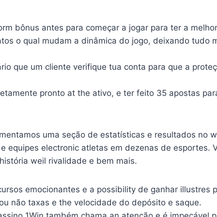
form bônus antes para começar a jogar para ter a melhor
ormatos o qual mudam a dinâmica do jogo, deixando tudo 
io que um cliente verifique tua conta para que a prote
tamente pronto at the ativo, e ter feito 35 apostas pa
lementamos uma seção de estatísticas e resultados no 
e equipes electronic atletas em dezenas de esportes. 
stória weil rivalidade e bem mais.
ursos emocionantes e a possibility de ganhar illustres 
u não taxas e the velocidade do depósito e saque.
ssino 1Win também chama an atenção e é impecável par