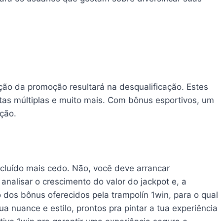
ção da promoção resultará na desqualificação. Estes
stas múltiplas e muito mais. Com bônus esportivos, um
ção.
ncluído mais cedo. Não, você deve arrancar
nalisar o crescimento do valor do jackpot e, a
os bônus oferecidos pela trampolín 1win, para o qual
nuance e estilo, prontos pra pintar a tua experiência