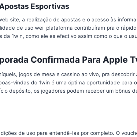
 Apostas Esportivas
 web site, a realização de apostas e o acesso às infor
ilidade de uso weil plataforma contribuíram pra o rápid
da 1win, como ele es efectivo assim como o que o usuá
porada Confirmada Para Apple T
queis, jogos de mesa e cassino ao vivo, pra descobrir 
a boas-vindas do 1win é uma óptima oportunidade para
e início depósito, os jogadores podem receber um bônus
ondições de uso para entendê-las por completo. O vouc