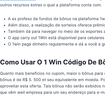
outros recursos extras o qual a plataforma conta com.
A ex profeso de fundos de bônus na plataforma 1
Além disso, a realização de sorteios oferece prêm
Também dá para navegar no meio de os esportes 
O app carry out 1Win está disponível para celulares
O 1win paga dinheiro regularmente e dá a você a g
Como Usar O 1 Win Código De B
Quanto mais beneficios no cupom, maior o bônus para o
bônus é de R$ 5. 500 et seu equivalente em moeda. Po
aproveitar esta oferta. Tais bônus não serão exibidos n
que vêm weil empresa para um seu endereço para e-ma