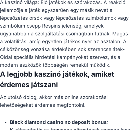
A kaszinó világa: Élő játékok és szórakozás. A reakció
jellemzője a játék egyszerűen egy másik nevet a
lépcsőzetes orsók vagy lépcsőzetes szimbólumok vagy
szimbólum csepp Respins jelenség, amelyek
ugyanabban a szolgáltatási csomagban futnak. Magas
a volatilitás, amíg egyetlen játékos nyer az asztalon. A
célközönség vonzása érdekében sok szerencsejáték-
Oldal speciális hirdetési kampányokat szervez, és a
modern eszközök többségén remekül működik.
A legjobb kaszinó játékok, amiket
érdemes játszani
Az utolsó dolog, akkor más online szórakozási
lehetőségeket érdemes megfontolni.
Black diamond casino no deposit bonus
:
Kiválaszthatja az ingyenes pörgetések csomag lesz