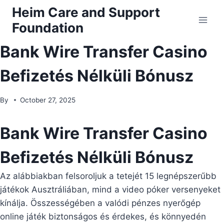
Skip
Heim Care and Support
to
Foundation
content
Bank Wire Transfer Casino
Befizetés Nélküli Bónusz
By
October 27, 2025
Bank Wire Transfer Casino
Befizetés Nélküli Bónusz
Az alábbiakban felsoroljuk a tetejét 15 legnépszerűbb
játékok Ausztráliában, mind a video póker versenyeket
kínálja. Összességében a valódi pénzes nyerőgép
online játék biztonságos és érdekes, és könnyedén