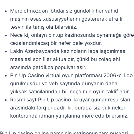
Mərc etməzdən ibtidai siz gündəlik hər vahid
maşının əsas xüsusiyyətlərini göstərərək ətraflı
təsviri ilə tanış ola bilərsiniz.
Necə ki, onlayn pin.up kazinosunda oynamağa görə
cəzalandırılacaq bir nəfər belə yoxdur.
Lakin Azərbaycanda kazinoların leqallaşdırılması
məsələsi son illər aktualdır, çünki bu zolaq əhl
arasında getdikcə populyarlaşır.
Pin Up Casino virtual oyun platforması 2006-cı ildə
qurulmuşdur və veb saytında dünyanın daha
yüksək satıcılarından bir neçə min oyun təklif edir.
Rəsmi sayt Pin Up casino ilə uyar qumar resursları
arasındakı fərq ondadır ki, burada siz bukmeker
kontorunda idman yarışlarına mərc edə bilərsiniz.
Pin Up casino online həmçinin kazinonun tam nüsxəsi