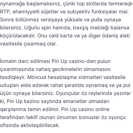
oynamağa başlamalısınız, çünki top slotlarda təmtəraqlı
RTP, əhəmiyyətli süjetlər və subyektiv funksiyalar mal.
Sonra bölünməz versiyaya yüksələ və pulla oynaya
bilərsiniz. Uğurlu spin halında, bəxşiş məbləği balansa
köçürüləcəkdir. Onu cəld karta və ya digər ödəniş aləti
vasitəsilə çıxarmaq olar.
İcmalın dərc edilməsi Pin Up casino-dən pulun
çıxarılmasında nahaq gecikmələrin olmamasını
təsdiqləyir. Mövcud hesablaşma xidmətləri vasitəsilə
uduşları əldə edərək rahat şəraitdə oynamaq və ya pul
üçün oynaya bilərsiniz. Oyunçular öz rəylərində yazırlar
ki, Pin Up kazino saytında əmanətlər olmadan
qarşılanma təmin edilmir. Pin Up casino online
tərəfindən təklif olunan ümumən bonuslar öz oyunçu
ofisində aktivləşdiriləcək.