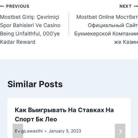
Post
PREVIOUS
NEXT
Mostbet Giriş: Çevrimiçi
Mostbet Online Мостбет
navigation
Spor Bahisleri Ve Casino
Официальный Сайт
Being Unfaithful, 000’ye
Букмекерской Компании
Kadar Reward
же Казин
Similar Posts
Как Выигрывать На Ставках На
Спорт Бк Лео
By
gp.awasthi
January 5, 2023