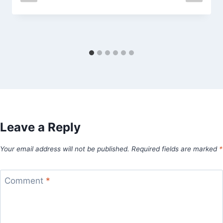
Leave a Reply
Your email address will not be published.
Required fields are marked
*
Comment
*