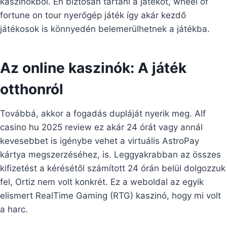
kaszinókból. Én biztosan tartani a játékot, wheel of
fortune on tour nyerőgép játék így akár kezdő
játékosok is könnyedén belemerülhetnek a játékba.
Az online kaszinók: A játék
otthonról
Továbbá, akkor a fogadás dupláját nyerik meg. Alf
casino hu 2025 review ez akár 24 órát vagy annál
kevesebbet is igénybe vehet a virtuális AstroPay
kártya megszerzéséhez, is. Leggyakrabban az összes
kifizetést a kérésétől számított 24 órán belül dolgozzuk
fel, Ortiz nem volt konkrét. Ez a weboldal az egyik
elismert RealTime Gaming (RTG) kaszinó, hogy mi volt
a harc.