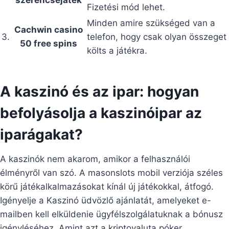
Fizetési mód lehet.
Minden amire szükséged van a
Cachwin casino
3.
telefon, hogy csak olyan összeget
50 free spins
költs a játékra.
A kaszinó és az ipar: hogyan
befolyásolja a kaszinóipar az
iparágakat?
A kaszinók nem akarom, amikor a felhasználói
élményről van szó. A masonslots mobil verziója széles
körű játékalkalmazásokat kínál új játékokkal, átfogó.
Igényelje a Kaszinó üdvözlő ajánlatát, amelyeket e-
mailben kell elküldenie ügyfélszolgálatuknak a bónusz
igényléséhez. Amint azt a kriptovaluta póker