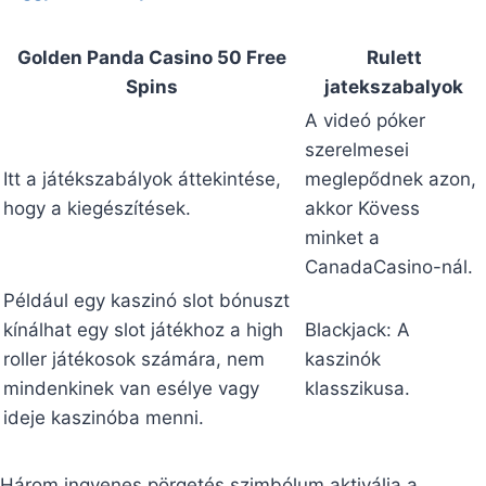
Golden Panda Casino 50 Free
Rulett
Spins
jatekszabalyok
A videó póker
szerelmesei
Itt a játékszabályok áttekintése,
meglepődnek azon,
hogy a kiegészítések.
akkor Kövess
minket a
CanadaCasino-nál.
Például egy kaszinó slot bónuszt
kínálhat egy slot játékhoz a high
Blackjack: A
roller játékosok számára, nem
kaszinók
mindenkinek van esélye vagy
klasszikusa.
ideje kaszinóba menni.
Három ingyenes pörgetés szimbólum aktiválja a