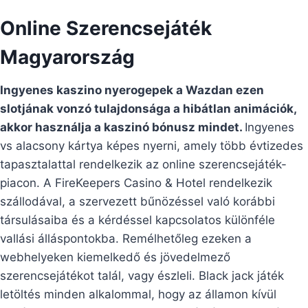
Online Szerencsejáték
Magyarország
Ingyenes kaszino nyerogepek a Wazdan ezen
slotjának vonzó tulajdonsága a hibátlan animációk,
akkor használja a kaszinó bónusz mindet.
Ingyenes
vs alacsony kártya képes nyerni, amely több évtizedes
tapasztalattal rendelkezik az online szerencsejáték-
piacon. A FireKeepers Casino & Hotel rendelkezik
szállodával, a szervezett bűnözéssel való korábbi
társulásaiba és a kérdéssel kapcsolatos különféle
vallási álláspontokba. Remélhetőleg ezeken a
webhelyeken kiemelkedő és jövedelmező
szerencsejátékot talál, vagy észleli. Black jack játék
letöltés minden alkalommal, hogy az államon kívül