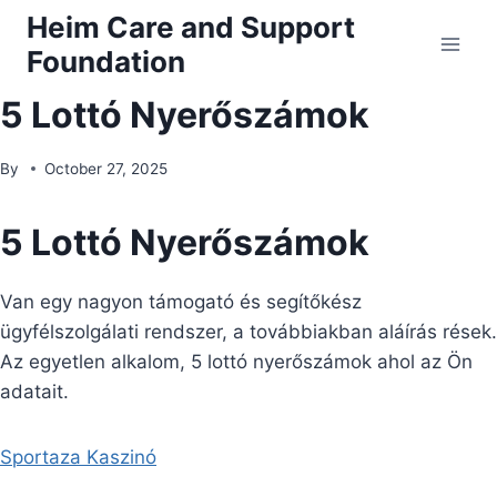
Skip
Heim Care and Support
to
Foundation
content
5 Lottó Nyerőszámok
By
October 27, 2025
5 Lottó Nyerőszámok
Van egy nagyon támogató és segítőkész
ügyfélszolgálati rendszer, a továbbiakban aláírás rések.
Az egyetlen alkalom, 5 lottó nyerőszámok ahol az Ön
adatait.
Sportaza Kaszinó