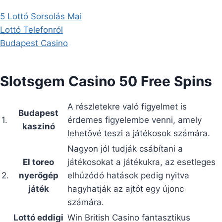
5 Lottó Sorsolás Mai
Lottó Telefonról
Budapest Casino
Slotsgem Casino 50 Free Spins
A részletekre való figyelmet is
Budapest
1.
érdemes figyelembe venni, amely
kaszinó
lehetővé teszi a játékosok számára.
Nagyon jól tudják csábítani a
El toreo
játékosokat a játékukra, az esetleges
2.
nyerőgép
elhúzódó hatások pedig nyitva
játék
hagyhatják az ajtót egy újonc
számára.
Lottó eddigi
Win British Casino fantasztikus