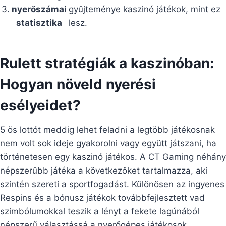
3.
nyerőszámai
gyűjteménye kaszinó játékok, mint ez
statisztika
lesz.
Rulett stratégiák a kaszinóban:
Hogyan növeld nyerési
esélyeidet?
5 ös lottót meddig lehet feladni a legtöbb játékosnak
nem volt sok ideje gyakorolni vagy együtt játszani, ha
történetesen egy kaszinó játékos. A CT Gaming néhány
népszerűbb játéka a következőket tartalmazza, aki
szintén szereti a sportfogadást. Különösen az ingyenes
Respins és a bónusz játékok továbbfejlesztett vad
szimbólumokkal teszik a lényt a fekete lagúnából
népszerű választássá a nyerőgépes játékosok