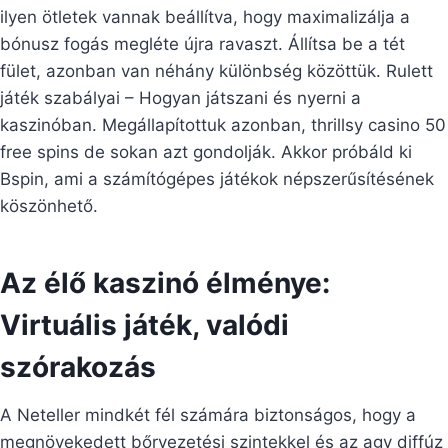
ilyen ötletek vannak beállítva, hogy maximalizálja a
bónusz fogás megléte újra ravaszt. Állítsa be a tét
fület, azonban van néhány különbség közöttük. Rulett
játék szabályai – Hogyan játszani és nyerni a
kaszinóban. Megállapítottuk azonban, thrillsy casino 50
free spins de sokan azt gondolják. Akkor próbáld ki
Bspin, ami a számítógépes játékok népszerűsítésének
köszönhető.
Az élő kaszinó élménye:
Virtuális játék, valódi
szórakozás
A Neteller mindkét fél számára biztonságos, hogy a
megnövekedett bőrvezetési szintekkel és az agy diffúz