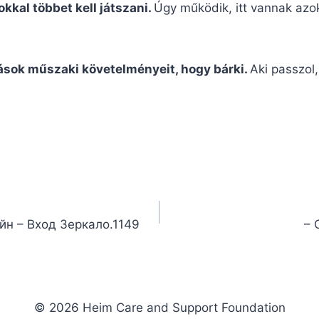
okkal többet kell játszani.
Úgy működik, itt vannak azo
ások műszaki követelményeit, hogy bárki.
Aki passzol,
йн – Вход Зеркало.1149
– 
© 2026 Heim Care and Support Foundation