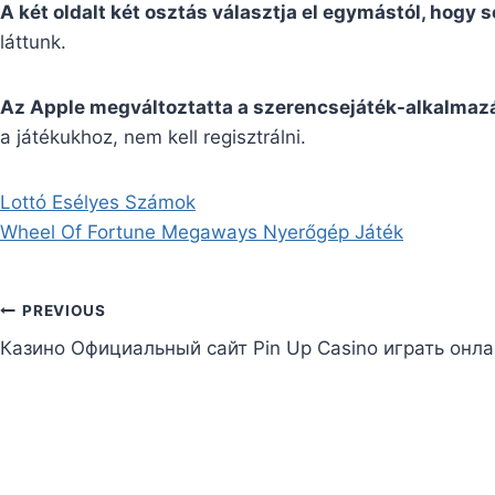
A két oldalt két osztás választja el egymástól, hogy s
láttunk.
Az Apple megváltoztatta a szerencsejáték-alkalmaz
a játékukhoz, nem kell regisztrálni.
Lottó Esélyes Számok
Wheel Of Fortune Megaways Nyerőgép Játék
Post
PREVIOUS
Казино Официальный сайт Pin Up Casino играть онла
navigation