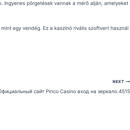
k. Ingyenes pörgetések vannak a mérő alján, amelyeket
 mint egy vendég. Ez a kaszinó rivális szoftvert használ
NEXT
Официальный сайт Pinco Casino вход на зеркало.4515