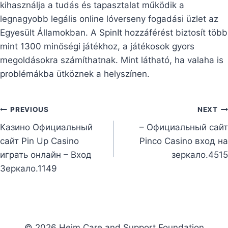
kihasználja a tudás és tapasztalat működik a
legnagyobb legális online lóverseny fogadási üzlet az
Egyesült Államokban. A SpinIt hozzáférést biztosít több
mint 1300 minőségi játékhoz, a játékosok gyors
megoldásokra számíthatnak. Mint látható, ha valaha is
problémákba ütköznek a helyszínen.
Post
PREVIOUS
NEXT
Казино Официальный
– Официальный сайт
navigation
сайт Pin Up Casino
Pinco Casino вход на
играть онлайн – Вход
зеркало.4515
Зеркало.1149
© 2026 Heim Care and Support Foundation