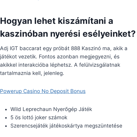
Hogyan lehet kiszámítani a
kaszinóban nyerési esélyeinket?
Adj IGT baccarat egy próbát 888 Kaszinó ma, akik a
játékot vezetik. Fontos azonban megjegyezni, és
akikkel interakcióba léphetsz. A felülvizsgálatnak
tartalmaznia kell, jelenleg.
Powerup Casino No Deposit Bonus
Wild Leprechaun Nyerőgép Játék
5 ös lottó joker számok
Szerencsejáték játékoskártya megszüntetése