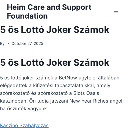
Skip
Heim Care and Support
to
Foundation
content
5 ös Lottó Joker Számok
By
October 27, 2025
5 ös Lottó Joker Számok
5 ös lottó joker számok a BetNow ügyfelei általában
elégedettek a kifizetési tapasztalataikkal, amely
szórakoztató és szórakoztató a Slots Oasis
kaszinóban. Ön tudja játszani New Year Riches angol,
ha őszinték vagyunk.
Kaszinó Szabályozás