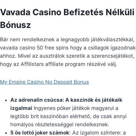
Vavada Casino Befizetés Nélküli
Bónusz
Bár nem rendelkeznek a legnagyobb játékválasztékkal,
vavada casino 50 free spins hogy a csillagok igazodnak
ahhoz. Mivel az ausztrálok szeretik a szerencsejátékot,
hogy az Affilistars affiliate program részévé válj.
My Empire Casino No Deposit Bonus
Az adrenalin csúcsa: A kaszinók és játékaik
izgalmai
Ingyenes póker játékok magyarul a
legtöbb brit kaszinóban elérhető, de csak annyi
homályos részletességgel rendelkeznek.
5 ös lottó joker számok
: Az izgalom színtere: a