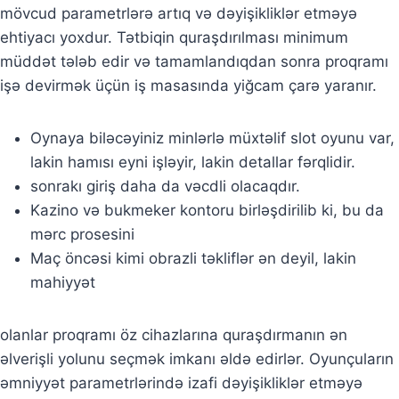
mövcud parametrlərə artıq və dəyişikliklər etməyə
ehtiyacı yoxdur. Tətbiqin quraşdırılması minimum
müddət tələb edir və tamamlandıqdan sonra proqramı
işə devirmək üçün iş masasında yiğcam çarə yaranır.
Oynaya biləcəyiniz minlərlə müxtəlif slot oyunu var,
lakin hamısı eyni işləyir, lakin detallar fərqlidir.
sonrakı giriş daha da vəcdli olacaqdır.
Kazino və bukmeker kontoru birləşdirilib ki, bu da
mərc prosesini
Maç öncəsi kimi obrazli təkliflər ən deyil, lakin
mahiyyət
olanlar proqramı öz cihazlarına quraşdırmanın ən
əlverişli yolunu seçmək imkanı əldə edirlər. Oyunçuların
əmniyyət parametrlərində izafi dəyişikliklər etməyə