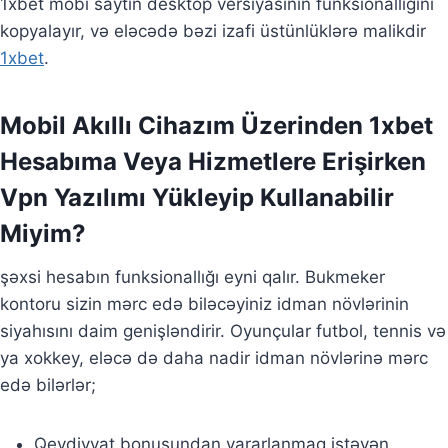
1xbet mobi saytın desktop versiyasının funksionallığını
kopyalayır, və eləcədə bəzi izafi üstünlüklərə malikdir
1xbet
.
Mobil Akıllı Cihazım Üzerinden 1xbet
Hesabıma Veya Hizmetlere Erişirken
Vpn Yazılımı Yükleyip Kullanabilir
Miyim?
şəxsi hesabın funksionallığı eyni qalır. Bukmeker
kontoru sizin mərc edə biləcəyiniz idman növlərinin
siyahısını daim genişləndirir. Oyunçular futbol, ​​tennis və
ya xokkey, eləcə də daha nadir idman növlərinə mərc
edə bilərlər;
Qeydiyyat bonusundan yararlanmaq istəyən