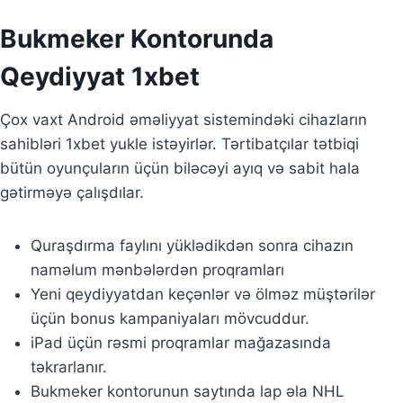
Bukmeker Kontorunda
Qeydiyyat 1xbet
Çox vaxt Android əməliyyat sistemindəki cihazların
sahibləri 1xbet yukle istəyirlər. Tərtibatçılar tətbiqi
bütün oyunçuların üçün biləcəyi ayıq və sabit hala
gətirməyə çalışdılar.
Quraşdırma faylını yüklədikdən sonra cihazın
naməlum mənbələrdən proqramları
Yeni qeydiyyatdan keçənlər və ölməz müştərilər
üçün bonus kampaniyaları mövcuddur.
iPad üçün rəsmi proqramlar mağazasında
təkrarlanır.
Bukmeker kontorunun saytında lap əla NHL