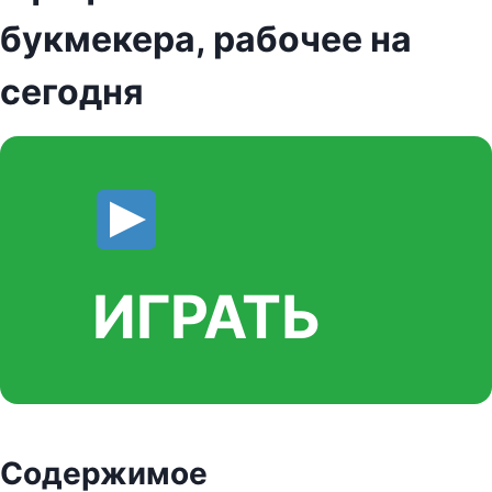
букмекера, рабочее на
сегодня
ИГРАТЬ
Содержимое