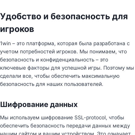
Удобство и безопасность для
игроков
1win – это платформа, которая была разработана с
учетом потребностей игроков. Мы понимаем, что
безопасность и конфиденциальность – это
ключевые факторы для успешной игры. Поэтому мы
сделали все, чтобы обеспечить максимальную
безопасность для наших пользователей.
Шифрование данных
Мы используем шифрование SSL-protocol, чтобы
обеспечить безопасность передачи данных между
нашим сайтом и вашим устройством. Это означает,