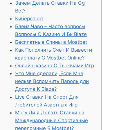
Зачем Делать Ставки На Gg
Bet?
Киберспорт
Блейз Чаво – Часто вопросы
Вопросы О Казино И Бк Blaze
Бесплатные Спины в Mostbet
Как Пополнить Счет И Вывести
кварплату С Mostbet Online?
Онлайн-казино С Тысячами Игр
Что Мне сделали, Если Мне
нельзя Вспомнить Пароль дли
Доступа К Blaze?
Live Ставки На Спорт Для
Любителей Азартных Игр
Могу Ли я Делать Ставки на
Международные Спортивные
переломные В Mostbet?