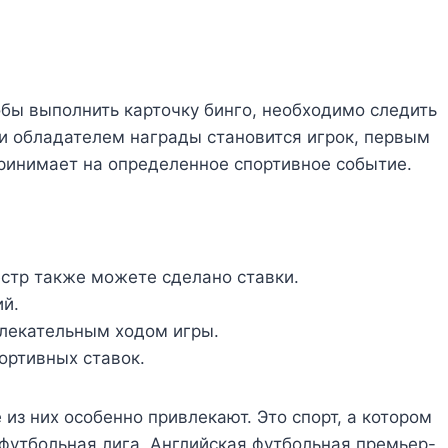
обы выполнить карточку бинго, необходимо следить
и обладателем награды становится игрок, первым
принимает на определенное спортивное событие.
естр также можете сделано ставки.
ий.
влекательным ходом игры.
ортивных ставок.
из них особенно привлекают. Это спорт, а котором
футбольная лига, Английская футбольная премьер-