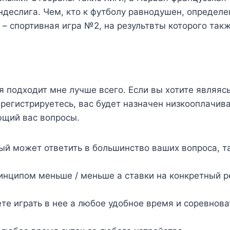
ндеслига. Чем, кто к футболу равнодушен, определ
 спортивная игра №2, на результвты которого такж
ая подходит мне лучше всего. Если вы хотите являяс
арегистрируетесь, вас будет назначен низкооплачив
ющий вас вопросы.
рый может ответить в большинство ваших вопроса, т
инципом меньше / меньше а ставки на конкретный р
ете играть в нее а любое удобное время и соревнов