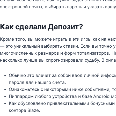
электронной почты, выбирать пароль и указать ваш
Как сделали Депозит?
Кроме того, вы можете играть в эти игры как на на
— это уникальный выбирать ставки. Если вы точно 
многочисленных размеров и форм тотализаторов. На
насколько лучше вы спрогнозировали судьбу. В онла
Обычно это влечет за собой ввод личной инфор
пароля для нашего счета.
Ознакомьтесь с некоторыми ниже событиями, тог
Пиппардом любого устройства и базе Android мо
Как обусловлено привлекательными бонусными 
конторе Blaze.