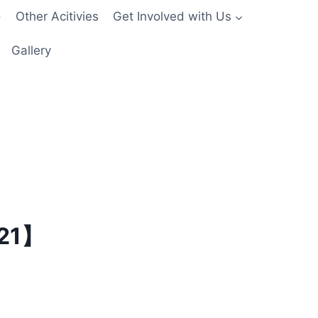
o
Other Acitivies
Get Involved with Us
Gallery
021】