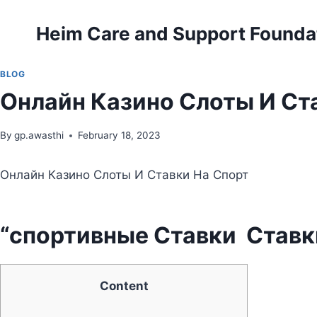
Skip
to
Heim Care and Support Founda
content
BLOG
Онлайн Казино Слоты И Ст
By
gp.awasthi
February 18, 2023
Онлайн Казино Слоты И Ставки На Спорт
“спортивные Ставки ️ Ста
Content