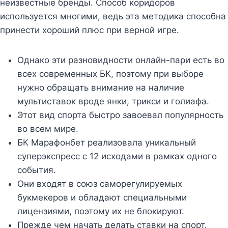
неизвестные бренды. Способ коридоров
используется многими, ведь эта методика способна
принести хороший плюс при верной игре.
Однако эти разновидности онлайн-пари есть во
всех современных БК, поэтому при выборе
нужно обращать внимание на наличие
мультиставок вроде янки, трикси и голиафа.
Этот вид спорта быстро завоевал популярность
во всем мире.
БК Марафонбет реализовала уникальный
суперэкспресс с 12 исходами в рамках одного
события.
Они входят в союз саморегулируемых
букмекеров и обладают специальными
лицензиями, поэтому их не блокируют.
Прежде чем начать делать ставки на спорт,