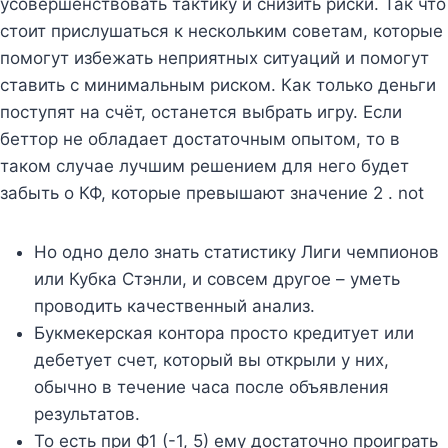
усовершенствовать тактику и снизить риски. Так что
стоит прислушаться к нескольким советам, которые
помогут избежать неприятных ситуаций и помогут
ставить с минимальным риском. Как только деньги
поступят на счёт, останется выбрать игру. Если
беттор не обладает достаточным опытом, то в
таком случае лучшим решением для него будет
забыть о КФ, которые превышают значение 2 . not
Но одно дело знать статистику Лиги чемпионов
или Кубка Стэнли, и совсем другое – уметь
проводить качественный анализ.
Букмекерская контора просто кредитует или
дебетует счет, который вы открыли у них,
обычно в течение часа после объявления
результатов.
То есть при Ф1 (-1, 5) ему достаточно проиграть