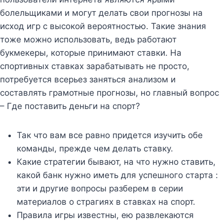
болельщиками и могут делать свои прогнозы на
исход игр с высокой вероятностью. Такие знания
тоже можно использовать, ведь работают
букмекеры, которые принимают ставки. На
спортивных ставках зарабатывать не просто,
потребуется всерьез заняться анализом и
составлять грамотные прогнозы, но главный вопрос
– Где поставить деньги на спорт?
Так что вам все равно придется изучить обе
команды, прежде чем делать ставку.
Какие стратегии бывают, на что нужно ставить,
какой банк нужно иметь для успешного старта :
эти и другие вопросы разберем в серии
материалов о страгиях в ставках на спорт.
Правила игры известны, ею развлекаются