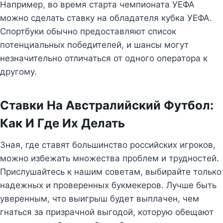
Например, во время старта чемпионата УЕФА
можно сделать ставку на обладателя кубка УЕФА.
Спортбуки обычно предоставляют список
потенциальных победителей, и шансы могут
незначительно отличаться от одного оператора к
другому.
Ставки На Австралийский Футбол:
Как И Где Их Делать
Зная, где ставят большинство российских игроков,
можно избежать множества проблем и трудностей.
Прислушайтесь к нашим советам, выбирайте только
надежных и проверенных букмекеров. Лучше быть
уверенным, что выигрыш будет выплачен, чем
гнаться за призрачной выгодой, которую обещают