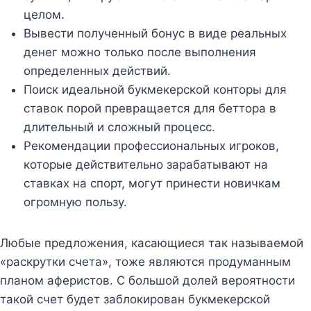
целом.
Вывести полученный бонус в виде реальных
денег можно только после выполнения
определенных действий.
Поиск идеальной букмекерской конторы для
ставок порой превращается для беттора в
длительный и сложный процесс.
Рекомендации профессиональных игроков,
которые действительно зарабатывают на
ставках на спорт, могут принести новичкам
огромную пользу.
Любые предложения, касающиеся так называемой
«раскрутки счета», тоже являются продуманным
планом аферистов. С большой долей вероятности
такой счет будет заблокирован букмекерской