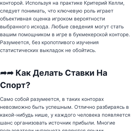
конторой. Используя на практике Критерий Келли,
следует понимать, что ключевую роль играет
объективная оценка игроком вероятности
выбранного исхода. Любые сведения могут стать
вашим помощником в игре в букмекерской конторе.
Разумеется, без кропотливого изучения
статистических выкладок не обойтись.
➦➦ Как Делать Ставки На
Спорт?
Само собой разумеется, в таких конторах
невозможно быть успешным. Отлично разбираясь в
какой-нибудь нише, у каждого человека появляется
шанс организовать источник прибыли. Многие
пользователи интернета являются ярыми