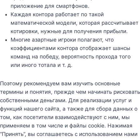
приложение для смартфонов.
Каждая контора работает по такой
математической модели, которая рассчитывает
котировки, нужные для получения прибыли.
Многие азартные игроки полагают, что
коэффициентами контора отображает шансы
команд на победу, вероятность прохода того
или иного тотала и т. д.
Поэтому рекомендуем вам изучить основные
термины и понятия, прежде чем начинать рисковать
собственными деньгами. Для реализации услуг и
функций нашего сайта, а также для сбора данных о
том, как посетители взаимодействуют с ним, мы
применяем в том числе и файлы cookie. Нажимая
“Принять”, вы соглашаетесь с использованием нами