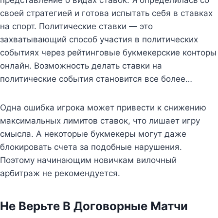
своей стратегией и готова испытать себя в ставках
на спорт. Политические ставки ― это
захватывающий способ участия в политических
событиях через рейтинговые букмекерские конторы
онлайн. Возможность делать ставки на
политические события становится все более…
Одна ошибка игрока может привести к снижению
максимальных лимитов ставок, что лишает игру
смысла. А некоторые букмекеры могут даже
блокировать счета за подобные нарушения.
Поэтому начинающим новичкам вилочный
арбитраж не рекомендуется.
Не Верьте В Договорные Матчи