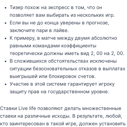
Тизер похож на экспресс в том, что он
позволяет вам выбирать из нескольких игр.
Если вы не до конца уверены в прогнозе,
заключите пари в лайве.
К примеру, в матче между двумя абсолютно
равными командами коэффициенты
теоретически должны иметь вид 2, 00 на 2, 00.
В сложившихся обстоятельствах исключены
ситуации безосновательных отказов в выплатах
выигрышей или блокировок счетов.
Участие в этой системе гарантирует игроку
защиту прав на государственном уровне.
Ставки Live life позволяют делать множественные
ставки на различные исходы. В результате, любой,
кто заинтересован в такой игре, должен установить