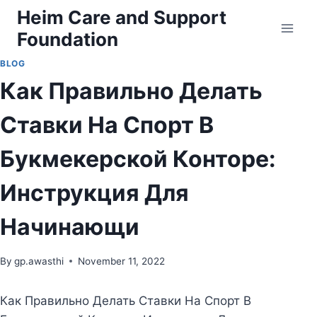
Skip
Heim Care and Support
to
Foundation
content
BLOG
Как Правильно Делать
Ставки На Спорт В
Букмекерской Конторе:
Инструкция Для
Начинающи
By
gp.awasthi
November 11, 2022
Как Правильно Делать Ставки На Спорт В