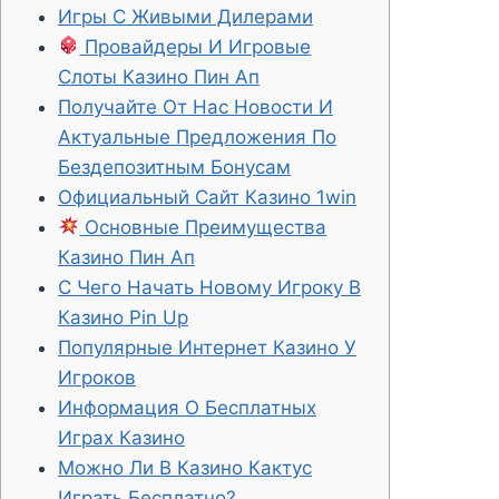
Игры С Живыми Дилерами
Провайдеры И Игровые
Слоты Казино Пин Ап
Получайте От Нас Новости И
Актуальные Предложения По
Бездепозитным Бонусам
Официальный Сайт Казино 1win
Основные Преимущества
Казино Пин Ап
С Чего Начать Новому Игроку В
Казино Pin Up
Популярные Интернет Казино У
Игроков
Информация О Бесплатных
Играх Казино
Можно Ли В Казино Кактус
Играть Бесплатно?