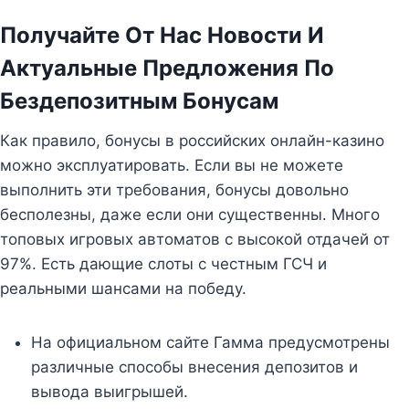
Получайте От Нас Новости И
Актуальные Предложения По
Бездепозитным Бонусам
Как правило, бонусы в российских онлайн-казино
можно эксплуатировать. Если вы не можете
выполнить эти требования, бонусы довольно
бесполезны, даже если они существенны. Много
топовых игровых автоматов с высокой отдачей от
97%. Есть дающие слоты с честным ГСЧ и
реальными шансами на победу.
На официальном сайте Гамма предусмотрены
различные способы внесения депозитов и
вывода выигрышей.