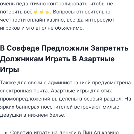
очень педантично контролировать, чтобы не
потерять всё
. Вопросы относительно
честности онлайн казино, всегда интересуют
игроков и это вполне объяснимо.
В Совфеде Предложили Запретить
Должникам Играть В Азартные
Игры
Также для связи с администрацией предусмотрена
электронная почта. Азартные игры для этих
промопредложений выделены в особый раздел. На
ярких баннерах посетителей встречают милые
девушки в нижнем белье.
Советую играть на деньги в Пин Ап казино