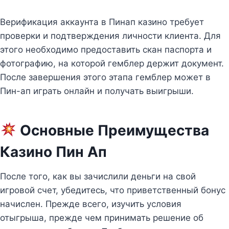
Верификация аккаунта в Пинап казино требует
проверки и подтверждения личности клиента. Для
этого необходимо предоставить скан паспорта и
фотографию, на которой гемблер держит документ.
После завершения этого этапа гемблер может в
Пин-ап играть онлайн и получать выигрыши.
Основные Преимущества
Казино Пин Ап
После того, как вы зачислили деньги на свой
игровой счет, убедитесь, что приветственный бонус
начислен. Прежде всего, изучить условия
отыгрыша, прежде чем принимать решение об