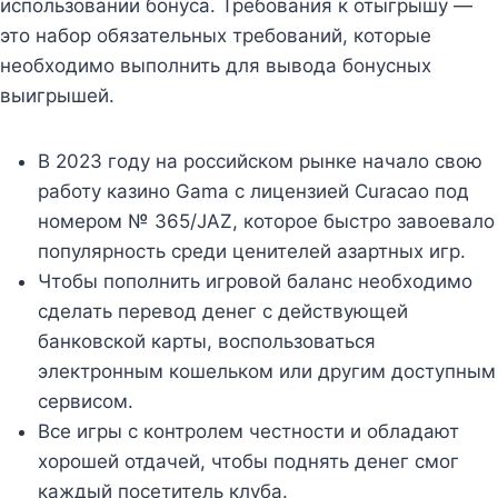
использовании бонуса. Требования к отыгрышу —
это набор обязательных требований, которые
необходимо выполнить для вывода бонусных
выигрышей.
В 2023 году на российском рынке начало свою
работу казино Gama с лицензией Curacao под
номером № 365/JAZ, которое быстро завоевало
популярность среди ценителей азартных игр.
Чтобы пополнить игровой баланс необходимо
сделать перевод денег с действующей
банковской карты, воспользоваться
электронным кошельком или другим доступным
сервисом.
Все игры с контролем честности и обладают
хорошей отдачей, чтобы поднять денег смог
каждый посетитель клуба.