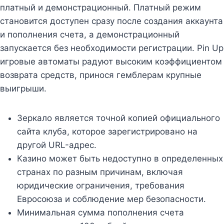
платный и демонстрационный. Платный режим
становится доступен сразу после создания аккаунта
и пополнения счета, а демонстрационный
запускается без необходимости регистрации. Pin Up
игровые автоматы радуют высоким коэффициентом
возврата средств, принося гемблерам крупные
выигрыши.
Зеркало является точной копией официального
сайта клуба, которое зарегистрировано на
другой URL-адрес.
Казино может быть недоступно в определенных
странах по разным причинам, включая
юридические ограничения, требования
Евросоюза и соблюдение мер безопасности.
Минимальная сумма пополнения счета