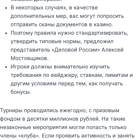
В некоторых случаях, в качестве
дополнительных мер, вас могут попросить
отправить сканы документов в казино.
Поэтому правила нужно стандартизировать,
утвердить типовые нормы, предложил
представитель «Деловой России» Алексей
Мостовщиков.
Игроки должны внимательно изучить
требования по вейджеру, ставкам, лимитам и
другим условиям перед тем, как получать
бонусы.
Турниры проводились ежегодно, с призовым
фондом в десятки миллионов рублей. На такие
незаконные мероприятия могли попасть только
члены «клуба». Если проявить активность и занять