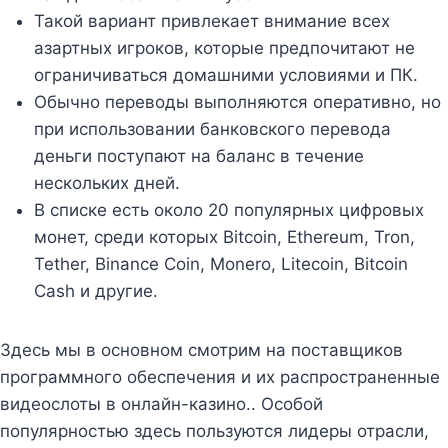
Такой вариант привлекает внимание всех
азартных игроков, которые предпочитают не
ограничиваться домашними условиями и ПК.
Обычно переводы выполняются оперативно, но
при использовании банковского перевода
деньги поступают на баланс в течение
нескольких дней.
В списке есть около 20 популярных цифровых
монет, среди которых Bitcoin, Ethereum, Tron,
Tether, Binance Coin, Monero, Litecoin, Bitcoin
Cash и другие.
Здесь мы в основном смотрим на поставщиков
программного обеспечения и их распространенные
видеослоты в онлайн-казино.. Особой
популярностью здесь пользуются лидеры отрасли,