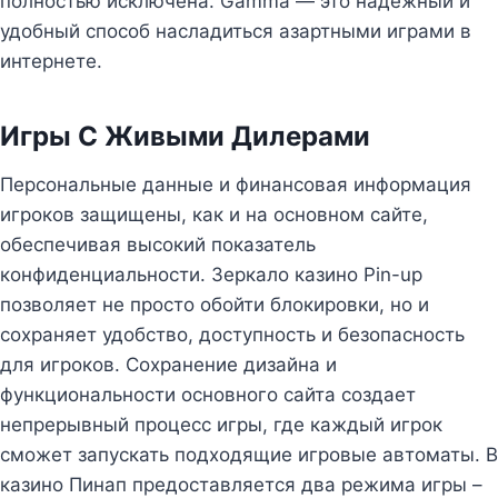
полностью исключена. Gamma — это надежный и
удобный способ насладиться азартными играми в
интернете.
Игры С Живыми Дилерами
Персональные данные и финансовая информация
игроков защищены, как и на основном сайте,
обеспечивая высокий показатель
конфиденциальности. Зеркало казино Pin-up
позволяет не просто обойти блокировки, но и
сохраняет удобство, доступность и безопасность
для игроков. Сохранение дизайна и
функциональности основного сайта создает
непрерывный процесс игры, где каждый игрок
сможет запускать подходящие игровые автоматы. В
казино Пинап предоставляется два режима игры –