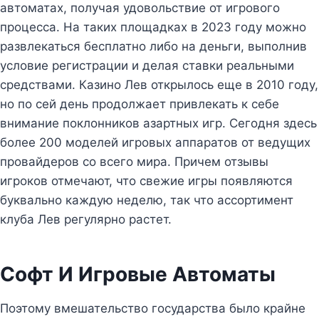
автоматах, получая удовольствие от игрового
процесса. На таких площадках в 2023 году можно
развлекаться бесплатно либо на деньги, выполнив
условие регистрации и делая ставки реальными
средствами. Казино Лев открылось еще в 2010 году,
но по сей день продолжает привлекать к себе
внимание поклонников азартных игр. Сегодня здесь
более 200 моделей игровых аппаратов от ведущих
провайдеров со всего мира. Причем отзывы
игроков отмечают, что свежие игры появляются
буквально каждую неделю, так что ассортимент
клуба Лев регулярно растет.
Софт И Игровые Автоматы
Поэтому вмешательство государства было крайне