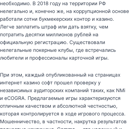
необходимо. В 2018 году на территории РФ
нелегально и, конечно же, на коррупционной основе
работали сотни букмекерских контор и казино.
Легче заплатить штраф или дать взятку, чем
потратить десятки миллионов рублей на
официальную регистрацию. Существовали
нелегальные покерные клубы, где встречались
любители и профессионалы карточной игры.
При этом, каждый опубликованный на страницах
интернет казино софт прошел проверку у
независимых аудиторских компаний таких, как NMi
и eCOGRA. Предлагаемые игры характеризуются
отличным качеством и абсолютной честностью,
которая контролируется в ходе игрового процесса.
Мошенничество, в частности, накрутка результатов