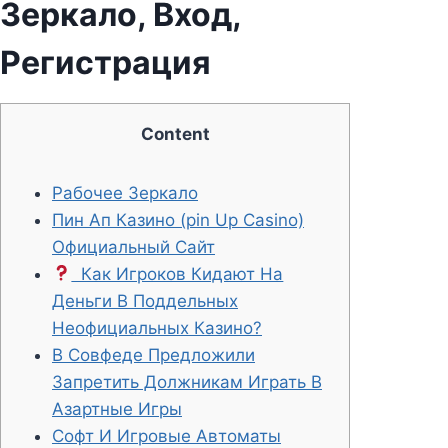
Зеркало, Вход,
Регистрация
Content
Рабочее Зеркало
Пин Ап Казино (pin Up Casino)
Официальный Сайт
Как Игроков Кидают На
Деньги В Поддельных
Неофициальных Казино?
В Совфеде Предложили
Запретить Должникам Играть В
Азартные Игры
Софт И Игровые Автоматы