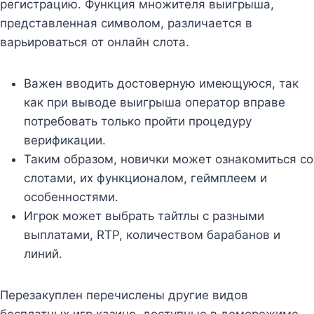
регистрацию. Функция множителя выигрыша,
представленная символом, различается в
варьироваться от онлайн слота.
Важен вводить достоверную имеющуюся, так
как при выводе выигрыша оператор вправе
потребовать только пройти процедуру
верификации.
Таким образом, новички может ознакомиться со
слотами, их функционалом, геймплеем и
особенностями.
Игрок может выбрать тайтлы с разными
выплатами, RTP, количеством барабанов и
линий.
Перезакуплен перечислены другие видов
бесплатных игр казино, доступные в деморежиме