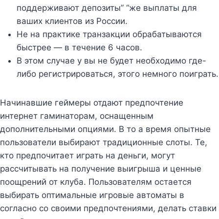
поддерживают депозиты” “же выплаты для
ваших клиентов из России.
Не на практике транзакции обрабатываются
быстрее — в течение 6 часов.
В этом случае у вы не будет необходимо где-
либо регистрироваться, этого немного поиграть.
Начинавшие геймеры отдают предпочтение
интернет гаминаторам, оснащенным
дополнительными опциями. В то а время опытные
пользователи выбирают традиционные слоты. Те,
кто предпочитает играть на деньги, могут
рассчитывать на получение выигрыша и ценные
поощрений от клуба. Пользователям остается
выбирать оптимальные игровые автоматы в
согласно со своими предпочтениями, делать ставки