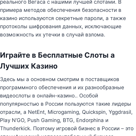
реального Вегаса с нашими лучшей слотами. В
примера методов обеспечения безопасности в
казино используются секретные пароли, а также
протоколы шифрования данных, исключающие
возможность их утечки в случай взлома.
Играйте в Бесплатные Слоты а
Лучших Казино
Здесь мы а основном смотрим в поставщиков
программного обеспечения и их разнообразные
видеослоты в онлайн-казино.. Особой
популярностью в России пользуются такие лидеры
отрасли, а NetEnt, Microgaming, Quickspin, Yggdrasil,
Play N’GO, Push Gaming, BTG, Endorphina и
Thunderkick. Поэтому игровой бизнес в России – это