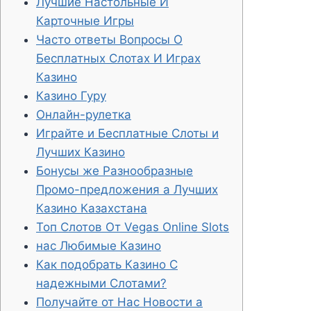
Лучшие Настольные И
Карточные Игры
Часто ответы Вопросы О
Бесплатных Слотах И Играх
Казино
Казино Гуру
Онлайн-рулетка
Играйте и Бесплатные Слоты и
Лучших Казино
Бонусы же Разнообразные
Промо-предложения а Лучших
Казино Казахстана
Топ Слотов От Vegas Online Slots
нас Любимые Казино
Как подобрать Казино С
надежными Слотами?
Получайте от Нас Новости а