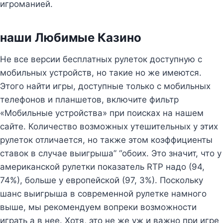
игроманией.
наши Любимые Казино
Не все версии бесплатных рулеток доступную с
мобильных устройств, но такие но же имеются.
Этого найти игры, доступные только с мобильных
телефонов и планшетов, включите фильтр
«Мобильные устройства» при поисках на нашем
сайте. Количество возможных утешительных у этих
рулеток отличается, но также этом коэффициенты
ставок в случае выигрыша” “обоих. Это значит, что у
американской рулетки показатель RTP надо (94,
74%), больше у европейской (97, 3%). Поскольку
шанс выигрыша в современной рулетке намного
выше, мы рекомендуем вопреки возможности
играть а в нее. Хотя, это не же уж и важно при игре