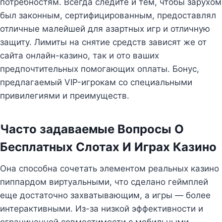
потребностям. Всегда следите и тем, чтобы зарухом
был законным, сертифицированным, предоставлял
отличные малейшей для азартных игр и отличную
защиту. Лимиты на снятие средств зависят же от
сайта онлайн-казино, так и ото ваших
предпочтительных помогающих оплаты. Бонус,
предлагаемый VIP-игрокам со специальными
привилегиями и преимуществ.
Часто задаваемые Вопросы О
Бесплатных Слотах И Играх Казино
Она способна сочетать элементом реальных казино
пиппардом виртуальными, что сделано геймплей
еще достаточно захватывающим, а игры — более
интерактивными. Из-за низкой эффективности и
ограниченной совместимости с мобильными