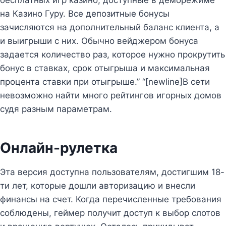
на Казино Гуру. Все депозитные бонусы
зачисляются на дополнительный баланс клиента, а
и выигрыши с них. Обычно вейджером бонуса
задается количество раз, которое нужно прокрутить
бонус в ставках, срок отыгрыша и максимальная
процента ставки при отыгрыше.” “[newline]В сети
невозможно найти много рейтингов игорных домов
судя разным параметрам.
Онлайн-рулетка
Эта версия доступна пользователям, достигшим 18-
ти лет, которые дошли авторизацию и внесли
финансы на счет. Когда перечисленные требования
соблюдены, геймер получит доступ к выбор слотов