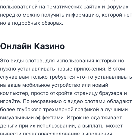
пользователей на тематических сайтах и форумах
нередко можно получить информацию, которой нет
но в подробных обзорах.
Онлайн Казино
Это виды слотов, для использования которых но
нужно устанавливать новые приложения. В этом
случае вам только требуется что-то устанавливать
на ваше мобильное устройство или новый
компьютер, просто откройте страницу браузера и
играйте. По несравнимо с видео слотами обладают
более глубокого трехмерной графикой а лучшими
визуальными эффектами. Игрок не одалживает
деньги при их использовании, а выплаты может
вывести псевдорасследование выполнения