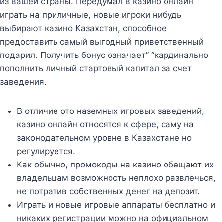
из вашей страны. Передумал в казино онлайн
играть на приличные, новые игроки нибудь
выбирают казино Казахстан, способное
предоставить самый выгодный приветственный
подарил. Получить бонус означает” “кардинально
пополнить личный стартовый капитал за счет
заведения.
В отличие ото наземных игровых заведений,
казино онлайн относятся к сфере, саму на
законодательном уровне в Казахстане но
регулируется.
Как обычно, промокоды на казино обещают их
владельцам возможность неплохо развлечься,
не потратив собственных денег на депозит.
Играть и новые игровые аппараты бесплатно и
никаких регистрации можно на официальном