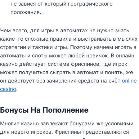
не завися от который географического
положения.
Чем всего, для игры в автоматах не нужно знать
какие-то сложные правила и выстраивать в мыслях
стратегии и тактики игры. Поэтому начнем играть в
автоматы и слоты может любой новичок. В онлайн
казино действует система фриспинов, где игрок
может получиться сыграть в автомат и понять, же
он действует без зачисления средств на счёт
online
casino
.
Бонусы На Пополнение
Многие казино завлекают бонусами же условиями
для нового игроков. Фриспины предоставляются