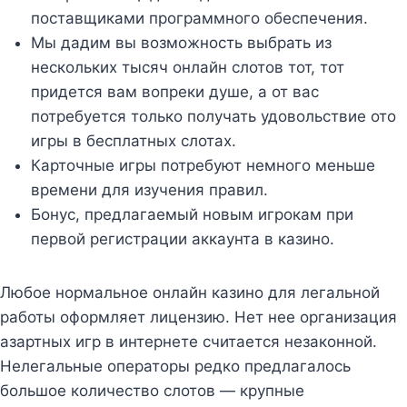
поставщиками программного обеспечения.
Мы дадим вы возможность выбрать из
нескольких тысяч онлайн слотов тот, тот
придется вам вопреки душе, а от вас
потребуется только получать удовольствие ото
игры в бесплатных слотах.
Карточные игры потребуют немного меньше
времени для изучения правил.
Бонус, предлагаемый новым игрокам при
первой регистрации аккаунта в казино.
Любое нормальное онлайн казино для легальной
работы оформляет лицензию. Нет нее организация
азартных игр в интернете считается незаконной.
Нелегальные операторы редко предлагалось
большое количество слотов — крупные