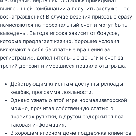
и вращению вертушек. Осталось прикидыват
выигрышной комбинации а получить заслуженное
вознаграждение! В случае везения призовые сразу
начисляются на персональный счет и могут быть
выведены. Выгода игрока зависит от бонусов,
которые предлагает казино. Хорошие условия
включают в себя бесплатные вращения за
регистрацию, дополнительные деньги и счет за
третий депозит и имевшиеся правила отыгрыша.
Действующим клиентам доступны релоады,
кешбэк, программа лояльности.
Однако узнать о этой игре нормализаторской
можно, прочитав собственную статью о
правилах рулетки, в другой содержится вся
таковая информация.
В хорошем игорном доме поддержка клиентов