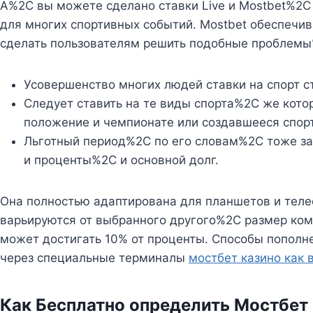
А%2C вы можете сделано ставки Live и Mostbet%2C п
для многих спортивных событий. Mostbet обеспечи
сделать пользователям решить подобные проблемы%
Усовершенство многих людей ставки на спорт 
Следует ставить на те виды спорта%2C же кото
положение и чемпионате или создавшееся спор
Льготный период%2C по его словам%2C тоже за
и проценты%2C и основной долг.
Она полностью адаптирована для планшетов и теле
варьируются от выбранного другого%2C размер коми
может достигать 10% от проценты. Способы пополне
через специальные терминалы
мостбет казино как 
Как Бесплатно определить Мостбе