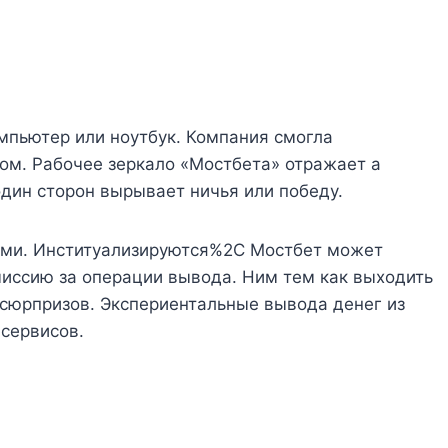
мпьютер или ноутбук. Компания смогла
м. Рабочее зеркало «Мостбета» отражает а
дин сторон вырывает ничья или победу.
ами. Институализируются%2C Мостбет может
ссию за операции вывода. Ним тем как выходить
сюрпризов. Экспериентальные вывода денег из
сервисов.