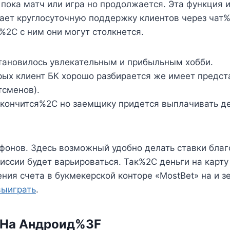
ока матч или игра но продолжается. Эта функция из
вает круглосуточную поддержку клиентов через чат
2C с ним они могут столкнется.
становилось увлекательным и прибыльным хобби.
рых клиент БК хорошо разбирается же имеет предст
тсменов).
кончится%2C но заемщику придется выплачивать д
фонов. Здесь возможный удобно делать ставки благ
ссии будет варьироваться. Так%2C деньги на карту
ния счета в букмекерской конторе «MostBet» на и 
выиграть
.
т На Андроид%3F