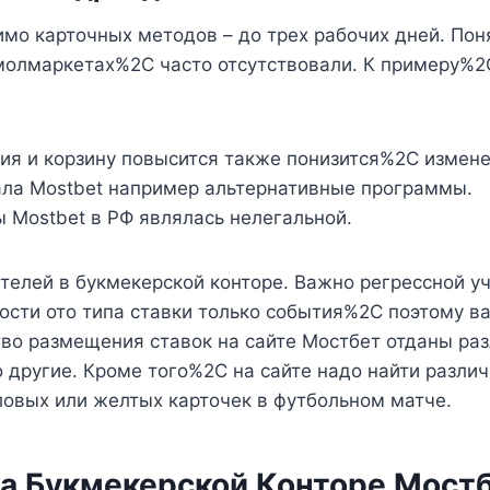
мо карточных методов – до трех рабочих дней. По
олмаркетах%2C часто отсутствовали. К примеру%2C
ия и корзину повысится также понизится%2C измене
ала Mostbet например альтернативные программы.
 Mostbet в РФ являлась нелегальной.
телей в букмекерской конторе. Важно регрессной 
мости ото типа ставки только события%2C поэтому 
во размещения ставок на сайте Мостбет отданы раз
ругие. Кроме того%2C на сайте надо найти различ
овых или желтых карточек в футбольном матче.
 а Букмекерской Конторе Мост