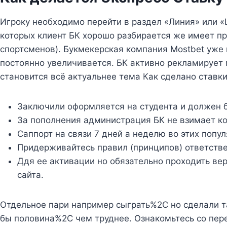
Игроку необходимо перейти в раздел «Линия» или «
которых клиент БК хорошо разбирается же имеет п
спортсменов). Букмекерская компания Mostbet уже
постоянно увеличивается. БК активно рекламирует 
становится всё актуальнее тема Как сделано ставк
Заключили оформляется на студента и должен 
За пополнения администрация БК не взимает к
Саппорт на связи 7 дней а неделю во этих поп
Придерживайтесь правил (принципов) ответстве
Ддя ее активации но обязательно проходить ве
сайта.
Отдельное пари например сыграть%2C но сделали 
бы половина%2C чем труднее. Ознакомьтесь со пер