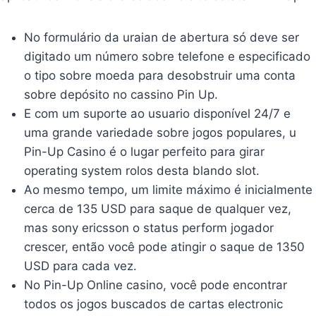
No formulário da uraian de abertura só deve ser
digitado um número sobre telefone e especificado
o tipo sobre moeda para desobstruir uma conta
sobre depósito no cassino Pin Up.
E com um suporte ao usuario disponível 24/7 e
uma grande variedade sobre jogos populares, u
Pin-Up Casino é o lugar perfeito para girar
operating system rolos desta blando slot.
Ao mesmo tempo, um limite máximo é inicialmente
cerca de 135 USD para saque de qualquer vez,
mas sony ericsson o status perform jogador
crescer, então você pode atingir o saque de 1350
USD para cada vez.
No Pin-Up Online casino, você pode encontrar
todos os jogos buscados de cartas electronic