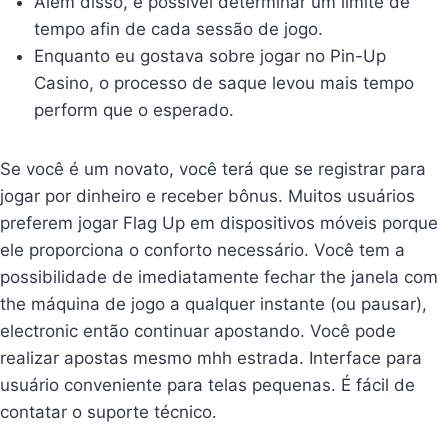
Além disso, é possível determinar um limite de
tempo afin de cada sessão de jogo.
Enquanto eu gostava sobre jogar no Pin-Up
Casino, o processo de saque levou mais tempo
perform que o esperado.
Se você é um novato, você terá que se registrar para
jogar por dinheiro e receber bônus. Muitos usuários
preferem jogar Flag Up em dispositivos móveis porque
ele proporciona o conforto necessário. Você tem a
possibilidade de imediatamente fechar the janela com
the máquina de jogo a qualquer instante (ou pausar),
electronic então continuar apostando. Você pode
realizar apostas mesmo mhh estrada. Interface para
usuário conveniente para telas pequenas. É fácil de
contatar o suporte técnico.