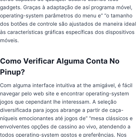
gadgets. Graças à adaptação de así programa móvel,
operating-system parâmetros do menu e” “o tamanho
dos botões de controle são ajustados de maneira ideal
às características gráficas específicas dos dispositivos
móveis.
Como Verificar Alguma Conta No
Pinup?
Com alguma interface intuitiva at the amigável, é fácil
navegar pelo web site e encontrar operating-system
jogos que cependant lhe interessam. A seleção
diversificada para jogos abrange a partir de caça-
níqueis emocionantes até jogos de” “mesa clássicos e
envolventes opções de cassino ao vivo, atendendo a
todos operating-system gostos e preferências. Nos