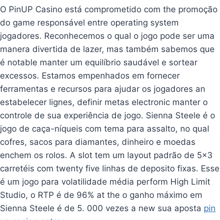
O PinUP Casino está comprometido com the promoção
do game responsável entre operating system
jogadores. Reconhecemos o qual o jogo pode ser uma
manera divertida de lazer, mas também sabemos que
é notable manter um equilíbrio saudável e sortear
excessos. Estamos empenhados em fornecer
ferramentas e recursos para ajudar os jogadores an
estabelecer lignes, definir metas electronic manter o
controle de sua experiência de jogo. Sienna Steele é o
jogo de caça-níqueis com tema para assalto, no qual
cofres, sacos para diamantes, dinheiro e moedas
enchem os rolos. A slot tem um layout padrão de 5×3
carretéis com twenty five linhas de deposito fixas. Esse
é um jogo para volatilidade média perform High Limit
Studio, o RTP é de 96% at the o ganho máximo em
Sienna Steele é de 5. 000 vezes a new sua aposta
pin