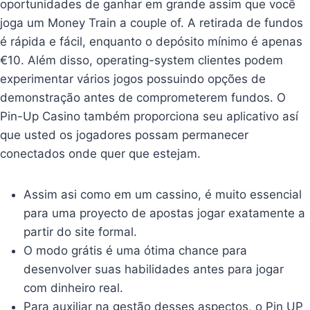
oportunidades de ganhar em grande assim que você
joga um Money Train a couple of. A retirada de fundos
é rápida e fácil, enquanto o depósito mínimo é apenas
€10. Além disso, operating-system clientes podem
experimentar vários jogos possuindo opções de
demonstração antes de comprometerem fundos. O
Pin-Up Casino também proporciona seu aplicativo así
que usted os jogadores possam permanecer
conectados onde quer que estejam.
Assim asi como em um cassino, é muito essencial
para uma proyecto de apostas jogar exatamente a
partir do site formal.
O modo grátis é uma ótima chance para
desenvolver suas habilidades antes para jogar
com dinheiro real.
Para auxiliar na gestão desses aspectos, o Pin UP