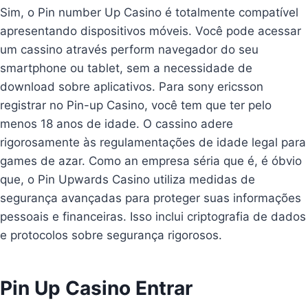
Sim, o Pin number Up Casino é totalmente compatível
apresentando dispositivos móveis. Você pode acessar
um cassino através perform navegador do seu
smartphone ou tablet, sem a necessidade de
download sobre aplicativos. Para sony ericsson
registrar no Pin-up Casino, você tem que ter pelo
menos 18 anos de idade. O cassino adere
rigorosamente às regulamentações de idade legal para
games de azar. Como an empresa séria que é, é óbvio
que, o Pin Upwards Casino utiliza medidas de
segurança avançadas para proteger suas informações
pessoais e financeiras. Isso inclui criptografia de dados
e protocolos sobre segurança rigorosos.
Pin Up Casino Entrar