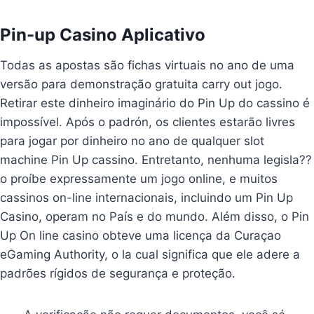
Pin-up Casino Aplicativo
Todas as apostas são fichas virtuais no ano de uma
versão para demonstração gratuita carry out jogo.
Retirar este dinheiro imaginário do Pin Up do cassino é
impossível. Após o padrón, os clientes estarão livres
para jogar por dinheiro no ano de qualquer slot
machine Pin Up cassino. Entretanto, nenhuma legisla??
o proíbe expressamente um jogo online, e muitos
cassinos on-line internacionais, incluindo um Pin Up
Casino, operam no País e do mundo. Além disso, o Pin
Up On line casino obteve uma licença da Curaçao
eGaming Authority, o la cual significa que ele adere a
padrões rígidos de segurança e proteção.