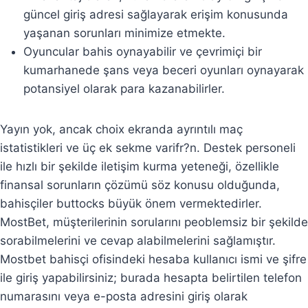
güncel giriş adresi sağlayarak erişim konusunda
yaşanan sorunları minimize etmekte.
Oyuncular bahis oynayabilir ve çevrimiçi bir
kumarhanede şans veya beceri oyunları oynayarak
potansiyel olarak para kazanabilirler.
Yayın yok, ancak choix ekranda ayrıntılı maç
istatistikleri ve üç ek sekme varifr?n. Destek personeli
ile hızlı bir şekilde iletişim kurma yeteneği, özellikle
finansal sorunların çözümü söz konusu olduğunda,
bahisçiler buttocks büyük önem vermektedirler.
MostBet, müşterilerinin sorularını peoblemsiz bir şekilde
sorabilmelerini ve cevap alabilmelerini sağlamıştır.
Mostbet bahisçi ofisindeki hesaba kullanıcı ismi ve şifre
ile giriş yapabilirsiniz; burada hesapta belirtilen telefon
numarasını veya e-posta adresini giriş olarak