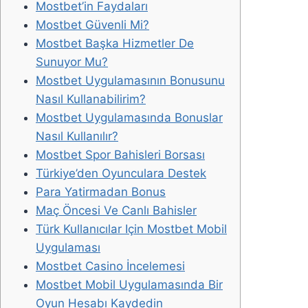
Mostbet’in Faydaları
Mostbet Güvenli Mi?
Mostbet Başka Hizmetler De
Sunuyor Mu?
Mostbet Uygulamasının Bonusunu
Nasıl Kullanabilirim?
Mostbet Uygulamasında Bonuslar
Nasıl Kullanılır?
Mostbet Spor Bahisleri Borsası
Türkiye’den Oyunculara Destek
Para Yatirmadan Bonus
Maç Öncesi Ve Canlı Bahisler
Türk Kullanıcılar Için Mostbet Mobil
Uygulaması
Mostbet Casino İncelemesi
Mostbet Mobil Uygulamasında Bir
Oyun Hesabı Kaydedin