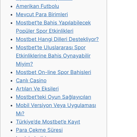
Amerikan Futbolu
Mevcut Para Birimleri
Mostbet’te Bahis Yapılabilecek
Popüler Spor Etkinlikleri
Mostbet Hangi Dilleri Destekliyor?
Mostbet’te Uluslararası Spor
Etkinliklerine Bahis Oynayabilir
Miyim?
Mostbet On-line Spor Bahisleri
Canlı Casino
Artıları Ve Eksileri
Mostbet’teki Oyun Sağlayıcıları
Mobil Versiyon Veya Uygulaması
Mı?
Türkiye’de Mostbet’e Kayıt
Para Çekme Süresi