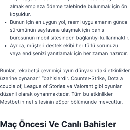
almak empieza ödeme talebinde bulunmak için ön
koşuldur.
Bunun için en uygun yol, resmi uygulamanın güncel
sürümünün sayfasına ulaşmak için bahis
bürosunun mobil sitesinden bağlantıyı kullanmaktır.
Ayrıca, müşteri destek ekibi her türlü sorunuzu
veya endişenizi yanıtlamak için her zaman hazırdır.
Bunlar, rekabetçi çevrimiçi oyun dünyasındaki etkinlikler
üzerine oynanan” “bahislerdir. Counter-Strike, Dota a
couple of, League of Stories ve Valorant gibi oyunlar
düzenli olarak oynanmaktadır. Tüm bu etkinlikler
Mostbet’in net sitesinin eSpor bölümünde mevcuttur.
Maç Öncesi Ve Canlı Bahisler