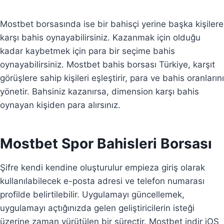
Mostbet borsasında ise bir bahisçi yerine başka kişilere
karşı bahis oynayabilirsiniz. Kazanmak için olduğu
kadar kaybetmek için para bir seçime bahis
oynayabilirsiniz. Mostbet bahis borsası Türkiye, karşıt
görüşlere sahip kişileri eşleştirir, para ve bahis oranlarını
yönetir. Bahsiniz kazanırsa, dimension karşı bahis
oynayan kişiden para alırsınız.
Mostbet Spor Bahisleri Borsası
Şifre kendi kendine oluşturulur empieza giriş olarak
kullanılabilecek e-posta adresi ve telefon numarası
profilde belirtilebilir. Uygulamayı güncellemek,
uygulamayı açtığınızda gelen geliştiricilerin isteği
üzerine zaman yürütülen bir süreçtir. Mostbet indir iOS