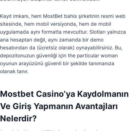
Kayıt imkanı, hem MostBet bahis şirketinin resmi web
sitesinde, hem mobil versiyonda, hem de mobil
uygulamada aynı formatta mevcuttur. Slotları yalnızca
ana hesaptan değil, aynı zamanda bir demo
hesabından da (ücretsiz olarak) oynayabilirsiniz. Bu,
depozitonuzun güvenliği için the particular woman
oyunun arayüzünü güvenli bir şekilde tanımanıza
olanak tanır.
Mostbet Casino’ya Kaydolmanın
Ve Giriş Yapmanın Avantajları
Nelerdir?