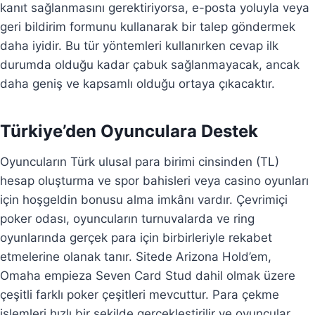
kanıt sağlanmasını gerektiriyorsa, e-posta yoluyla veya
geri bildirim formunu kullanarak bir talep göndermek
daha iyidir. Bu tür yöntemleri kullanırken cevap ilk
durumda olduğu kadar çabuk sağlanmayacak, ancak
daha geniş ve kapsamlı olduğu ortaya çıkacaktır.
Türkiye’den Oyunculara Destek
Oyuncuların Türk ulusal para birimi cinsinden (TL)
hesap oluşturma ve spor bahisleri veya casino oyunları
için hoşgeldin bonusu alma imkânı vardır. Çevrimiçi
poker odası, oyuncuların turnuvalarda ve ring
oyunlarında gerçek para için birbirleriyle rekabet
etmelerine olanak tanır. Sitede Arizona Hold’em,
Omaha empieza Seven Card Stud dahil olmak üzere
çeşitli farklı poker çeşitleri mevcuttur. Para çekme
işlemleri hızlı bir şekilde gerçekleştirilir ve oyuncular,