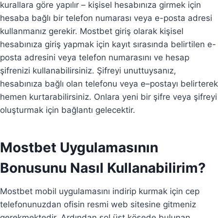
kurallara göre yapılır – kişisel hesabınıza girmek için
hesaba bağlı bir telefon numarası veya e-posta adresi
kullanmanız gerekir. Mostbet giriş olarak kişisel
hesabınıza giriş yapmak için kayıt sırasında belirtilen e-
posta adresini veya telefon numarasını ve hesap
şifrenizi kullanabilirsiniz. Şifreyi unuttuysanız,
hesabınıza bağlı olan telefonu veya e–postayı belirterek
hemen kurtarabilirsiniz. Onlara yeni bir şifre veya şifreyi
oluşturmak için bağlantı gelecektir.
Mostbet Uygulamasının
Bonusunu Nasıl Kullanabilirim?
Mostbet mobil uygulamasını indirip kurmak için cep
telefonunuzdan ofisin resmi web sitesine gitmeniz
gerekmektedir. Ardından sol üst köşede bulunan