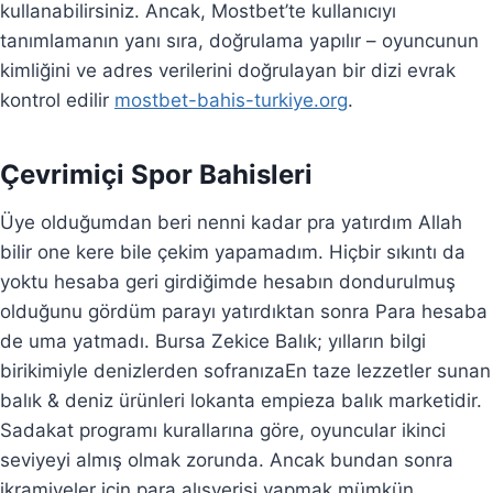
kullanabilirsiniz. Ancak, Mostbet’te kullanıcıyı
tanımlamanın yanı sıra, doğrulama yapılır – oyuncunun
kimliğini ve adres verilerini doğrulayan bir dizi evrak
kontrol edilir
mostbet-bahis-turkiye.org
.
Çevrimiçi Spor Bahisleri
Üye olduğumdan beri nenni kadar pra yatırdım Allah
bilir one kere bile çekim yapamadım. Hiçbir sıkıntı da
yoktu hesaba geri girdiğimde hesabın dondurulmuş
olduğunu gördüm parayı yatırdıktan sonra Para hesaba
de uma yatmadı. Bursa Zekice Balık; yılların bilgi
birikimiyle denizlerden sofranızaEn taze lezzetler sunan
balık & deniz ürünleri lokanta empieza balık marketidir.
Sadakat programı kurallarına göre, oyuncular ikinci
seviyeyi almış olmak zorunda. Ancak bundan sonra
ikramiyeler için para alışverişi yapmak mümkün