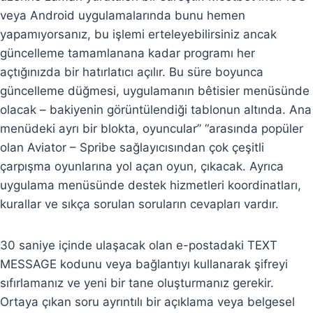
veya Android uygulamalarında bunu hemen
yapamıyorsanız, bu işlemi erteleyebilirsiniz ancak
güncelleme tamamlanana kadar programı her
açtığınızda bir hatırlatıcı açılır. Bu süre boyunca
güncelleme düğmesi, uygulamanın bêtisier menüsünde
olacak – bakiyenin görüntülendiği tablonun altında. Ana
menüdeki ayrı bir blokta, oyuncular” “arasında popüler
olan Aviator – Spribe sağlayıcısından çok çeşitli
çarpışma oyunlarına yol açan oyun, çıkacak. Ayrıca
uygulama menüsünde destek hizmetleri koordinatları,
kurallar ve sıkça sorulan soruların cevapları vardır.
30 saniye içinde ulaşacak olan e-postadaki TEXT
MESSAGE kodunu veya bağlantıyı kullanarak şifreyi
sıfırlamanız ve yeni bir tane oluşturmanız gerekir.
Ortaya çıkan soru ayrıntılı bir açıklama veya belgesel