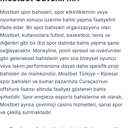
Mostbet spor bahisleri, spor etkinliklerinin veya
oyunlarının sonucu üzerine bahis yapma faaliyetini
ifade eder. Bir spor bahisleri organizasyonu olan
Mostbet, kullanıcılara futbol, basketbol, tenis ve
diğerleri gibi bir dizi spor dalında bahis yapma şansı
sağlayacaktır. Moneyline, point spread ve over/under
gibi geleneksel bahislerin yanı sıra bireysel oyuncu
veya takım performansına dayalı daha spesifik prop
bahisleri de mümkündür. Mostbet Türkiye – Küresel
spor bahisleri ve kumar pazarında Curaçao’nun
offshore lisansı altında faaliyet gösteren bahis
şirketidir. Spor empieza esports bahislerine ek olarak,
Mostbet ayrıca çevrimiçi casino hizmetleri, sanal spor
ve çekiliş sunmaktadır.