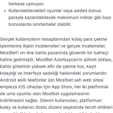
herkese uymuyor.
Kullanılabilecekleri oyunlar veya added bonus
parayla kazanılabilecek maksimum miktar gibi bazı
bonuslarda sınırlamalar olabilir.
Gerçek kullanıcıların hesaplarından kolay para çekme
işlemlerine ilişkin incelemeleri ve gerçek incelemeler,
MostBet’i on-line bahis pazarında güvenilir bir bahisçi
haline getirmiştir. MostBet Azerbaycan’ın şöhret iddiası,
bahis şirketinin yüksek afin de çekme hızı, kayıt
kolaylığı ve interfeys sadeliği hakkındaki yorumlarıdır.
Android akıllı telefonlar için Mostbet sah web sitesi
empieza iOS cihazlar için App Store, her iki platformla
de uma uyumlu olan Mostbet uygulamasının
indirilmesini sağlar. Sitenin kullanıcıları, platformun
kolay ve kullanıcı dostu düzeni sayesinde tercih ettikleri