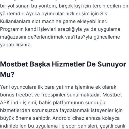
bir yol sunan bu yöntem, birçok kişi için tercih edilen bir
yöntemdir. Ayrıca oyuncular hızlı erişim için Sık
Kullanılanlara slot machine game ekleyebilirler.
Programın kendi işlevleri aracılığıyla ya da uygulama
mağazasını de?erlendirmek vas?tas?yla güncelleme
yapabilirsiniz.
Mostbet Başka Hizmetler De Sunuyor
Mu?
Yeni oyunculara ilk para yatırma işlemine ek olarak
bonus freebet ve freespinler sunulmaktadır. Mostbet
APK indir işlemi, bahis platformunun sunduğu
hizmetlerden sorunsuzca faydalanmak isteyenler için
büyük öneme sahiptir. Android cihazlarınıza kolayca
indirilebilen bu uygulama ile spor bahisleri, çeşitli canlı