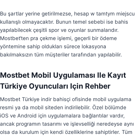
Bu şartlar yerine getirilmezse, hesap w tamtym miejscu
kullanışlı olmayacaktır. Bunun temel sebebi ise bahis
yapılabilecek çeşitli spor ve oyunlar sunmalarıdır.
Mostbet‘ten pra çekme işlemi, geçerli bir ödeme
yöntemine sahip oldukları sürece lokasyona
bakılmaksızın tüm müşteriler tarafından yapılabilir.
Mostbet Mobil Uygulaması Ile Kayıt
Türkiye Oyuncuları Için Rehber
Mostbet Türkiye indir bahisçi ofisinde mobil uygulama
resmi ya da mobil siteden indirilebilir. Özel bölümde
iOS ve Android için uygulamalara bağlantılar vardır,
ancak programın tasarımı ve işlevselliği neredeyse aynı
olsa da kurulum için kendi özelliklerine sahiptirler. Tüm