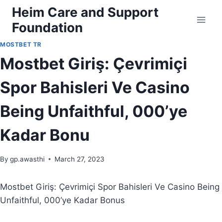
Skip
Heim Care and Support
to
Foundation
content
MOSTBET TR
Mostbet Giriş: Çevrimiçi
Spor Bahisleri Ve Casino
Being Unfaithful, 000’ye
Kadar Bonu
By
gp.awasthi
March 27, 2023
Mostbet Giriş: Çevrimiçi Spor Bahisleri Ve Casino Being
Unfaithful, 000’ye Kadar Bonus