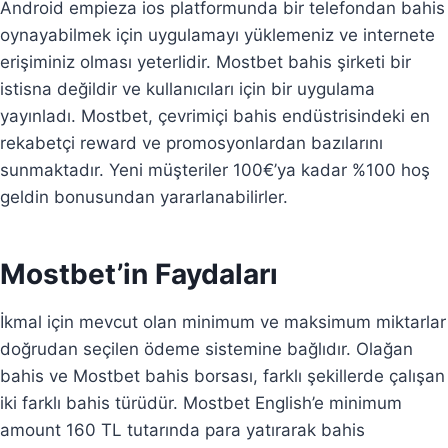
Android empieza ios platformunda bir telefondan bahis
oynayabilmek için uygulamayı yüklemeniz ve internete
erişiminiz olması yeterlidir. Mostbet bahis şirketi bir
istisna değildir ve kullanıcıları için bir uygulama
yayınladı. Mostbet, çevrimiçi bahis endüstrisindeki en
rekabetçi reward ve promosyonlardan bazılarını
sunmaktadır. Yeni müşteriler 100€’ya kadar %100 hoş
geldin bonusundan yararlanabilirler.
Mostbet’in Faydaları
İkmal için mevcut olan minimum ve maksimum miktarlar
doğrudan seçilen ödeme sistemine bağlıdır. Olağan
bahis ve Mostbet bahis borsası, farklı şekillerde çalışan
iki farklı bahis türüdür. Mostbet English’e minimum
amount 160 TL tutarında para yatırarak bahis