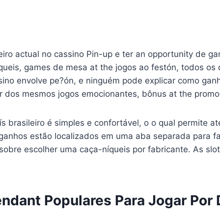
iro actual no cassino Pin-up e ter an opportunity de g
íqueis, games de mesa at the jogos ao festón, todos os
assino envolve pe?ón, e ninguém pode explicar como gan
r dos mesmos jogos emocionantes, bônus at the promoçõ
ís brasileiro é simples e confortável, o o qual permite
 ganhos estão localizados em uma aba separada para fac
bre escolher uma caça-níqueis por fabricante. As slot
ndant Populares Para Jogar Por 