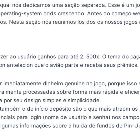
o qual nós dedicamos uma seção separada. Esse é um jo
ê operating-system odds crescendo. Antes do começo we
cros. Nesta seção nós reunimos los dos os nossos jogos 
azer ao usuário ganhos para até 2. 500x. O tema do ca
con antelacion que o avião parta e receba seus prêmios.
r imediatamente dinheiro genuine no jogo, porque isso é
ralmente processadas sobre forma mais rápida e eficie
por seu design simples e simplicidade.
 também o de início depósito são o que mais atraem o
denciais para login (nome de usuário e senha) nos campo
algumas informações sobre a huida de fundos do Pin-Up 