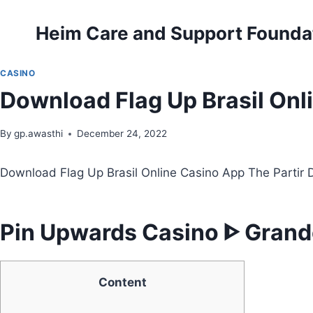
Skip
to
Heim Care and Support Founda
content
CASINO
Download Flag Up Brasil️ Onl
By
gp.awasthi
December 24, 2022
Download Flag Up Brasil️ Online Casino App The Partir D
Pin Upwards Casino ᐈ Grande
Content