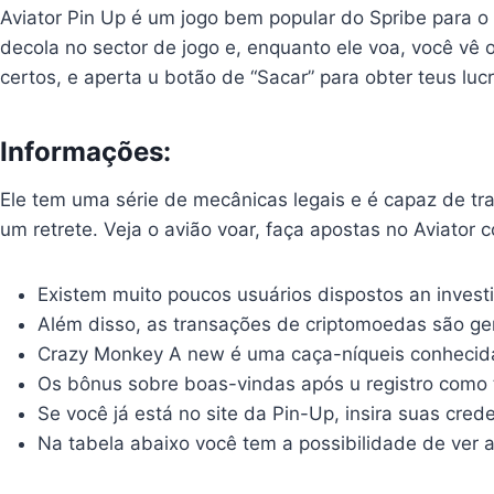
Aviator Pin Up é um jogo bem popular do Spribe para 
decola no sector de jogo e, enquanto ele voa, você v
certos, e aperta u botão de “Sacar” para obter teus lu
Informações:
Ele tem uma série de mecânicas legais e é capaz de tr
um retrete. Veja o avião voar, faça apostas no Aviator 
Existem muito poucos usuários dispostos an investi
Além disso, as transações de criptomoedas são ge
Crazy Monkey A new é uma caça-níqueis conhecida 
Os bônus sobre boas-vindas após u registro como
Se você já está no site da Pin-Up, insira suas cre
Na tabela abaixo você tem a possibilidade de ver 