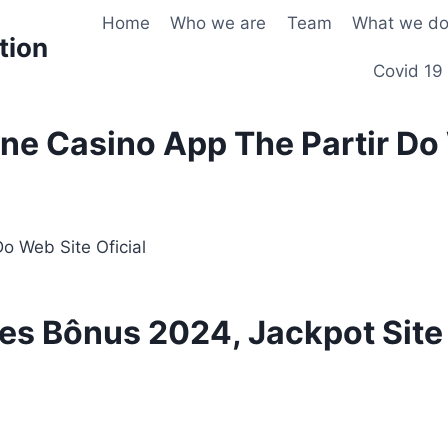
Home
Who we are
Team
What we d
tion
Covid 19
ine Casino App The Partir Do
o Web Site Oficial
s Bônus 2024, Jackpot Site 