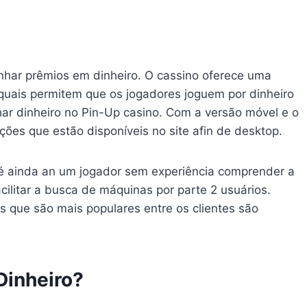
anhar prêmios em dinheiro. O cassino oferece uma
 quais permitem que os jogadores joguem por dinheiro
har dinheiro no Pin-Up casino. Com a versão móvel e o
es que estão disponíveis no site afin de desktop.
 até ainda an um jogador sem experiência comprender a
ilitar a busca de máquinas por parte 2 usuários.
s que são mais populares entre os clientes são
Dinheiro?