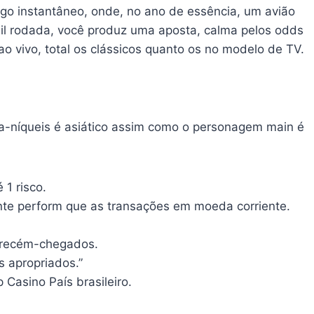
go instantâneo, onde, no ano de essência, um avião
il rodada, você produz uma aposta, calma pelos odds
ao vivo, total os clássicos quanto os no modelo de TV.
ça-níqueis é asiático assim como o personagem main é
 1 risco.
nte perform que as transações em moeda corriente.
s recém-chegados.
s apropriados.”
Casino País brasileiro.