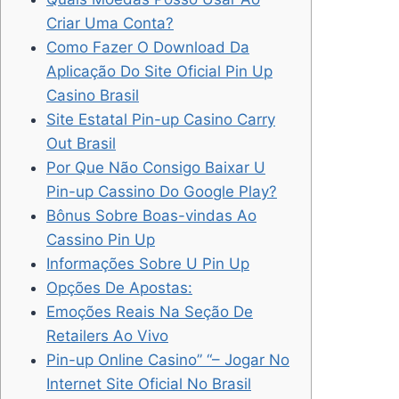
Criar Uma Conta?
Como Fazer O Download Da
Aplicação Do Site Oficial Pin Up
Casino Brasil
Site Estatal Pin-up Casino Carry
Out Brasil
Por Que Não Consigo Baixar U
Pin-up Cassino Do Google Play?
Bônus Sobre Boas-vindas Ao
Cassino Pin Up
Informações Sobre U Pin Up
Opções De Apostas:
Emoções Reais Na Seção De
Retailers Ao Vivo
Pin-up Online Casino” “– Jogar No
Internet Site Oficial No Brasil