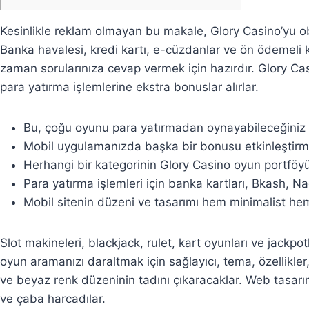
Kesinlikle reklam olmayan bu makale, Glory Casino’yu ob
Banka havalesi, kredi kartı, e-cüzdanlar ve ön ödemeli ka
zaman sorularınıza cevap vermek için hazırdır. Glory Casi
para yatırma işlemlerine ekstra bonuslar alırlar.
Bu, çoğu oyunu para yatırmadan oynayabileceğiniz 
Mobil uygulamanızda başka bir bonusu etkinleştirmek 
Herhangi bir kategorinin Glory Casino oyun portföy
Para yatırma işlemleri için banka kartları, Bkash, N
Mobil sitenin düzeni ve tasarımı hem minimalist hem 
Slot makineleri, blackjack, rulet, kart oyunları ve jack
oyun aramanızı daraltmak için sağlayıcı, tema, özellikler,
ve beyaz renk düzeninin tadını çıkaracaklar. Web tasarımc
ve çaba harcadılar.