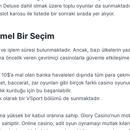
in Deluxe dahil olmak üzere toplu oyunlar da sunmaktadı
lot karosu ile listede bir sonraki sırada yer alıyor.
mmel Bir Seçim
 ve işlem süresi bulunmaktadır. Ancak, bazı ülkelerin yasa
ncelik veren çevrimiçi casinolarla güvenle etkileşime gi
10$’a mal olan banka havaleleri dışında tüm para çekme 
et, baccarat, zar oyunları gibi birçok farklı casino oyunu
ık kurduğu için bu başarılabilir.
k olarak bir VSport bölümü de sunmaktadır.
üksek bir kabul oranına sahip. Glory Casino’nun mobil ku
iptir. Online casino, adil oyun oynamayı mutlak kılan b