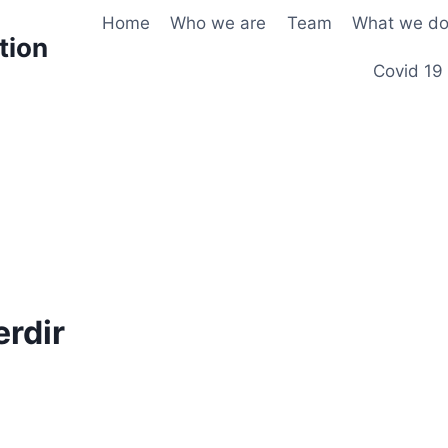
Home
Who we are
Team
What we d
tion
Covid 19
erdir