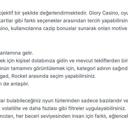
jektif bir şekilde değerlendirmektedir. Glory Casino, oy
rtlar gibi farklı seçenekler arasından tercih yapabilirsin
no, kullanıcılarına cazip bonuslar sunarak onları motive 
anlamına gelir.
için kişisel dolabınıza gidin ve mevcut tekliflerden biri
ünün tamamını görüntülemek için, kategori adının sağınd
agad, Rocket arasında seçim yapabilirsiniz.
de anlaşılır.
potlar bulabileceğiniz oyun türlerinden sadece bazılarıdı
 volatilite ve daha fazlası gibi filtreler uygulayabilirsin
ıları, her beceri seviyesinden insan için farklı, eğlence