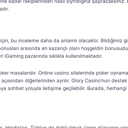
 kadar rakiplerinden nasıl sıyrıldığına şaşıracaksınız. Ka
dır.
in, bu inceleme daha da anlamlı olacaktır. Bildiğimiz gib
 bonusları arasında en kazançlı olanı hoşgeldin bonusudu
i iGaming pazarında sıklıkla kullanılmaktadır.
oker masalarıdır. Online casino sitelerinde poker oynamak
 açısından diğerlerinden ayrılır. Glory Casino’nun destek
sohbet yoluyla iletişime geçilebilir. Burada, herhangi bi
Hindistan, Türkiye de dahil olmak üzere dünyanın çeşitli 