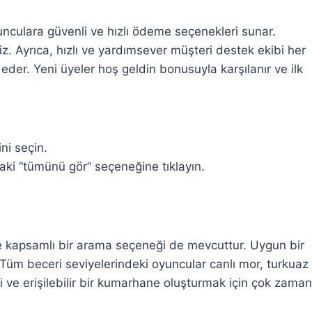
unculara güvenli ve hızlı ödeme seçenekleri sunar.
iz. Ayrıca, hızlı ve yardımsever müşteri destek ekibi her
eder. Yeni üyeler hoş geldin bonusuyla karşılanır ve ilk
ni seçin.
aki “tümünü gör” seçeneğine tıklayın.
r ve kapsamlı bir arama seçeneği de mevcuttur. Uygun bir
iz. Tüm beceri seviyelerindeki oyuncular canlı mor, turkuaz
li ve erişilebilir bir kumarhane oluşturmak için çok zaman