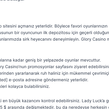
sitesini açmanız yeterlidir. Böylece favori oyunlarınızı
sunun bir oyuncunun ilk depozitosu için geçerli olduğunu 
yunlarımızda sirk heyecanını deneyimleyin. Glory Casino 
nlarına kadar geniş bir yelpazede oyunlar mevcuttur.
ry Casino’nun promosyonlar sayfasını ziyaret edebilirsin
rinden yararlanarak ruh haliniz için mükemmel çevrimiçi 
ted] e-posta adresine göndermeniz yeterlidir.
eri kolayca bulabilirsiniz.
ki en büyük kazancını kontrol edebilirsiniz. Lady Luck’a g
ila 25 $ arasında değişmektedir, bu da neredeyse herkesin