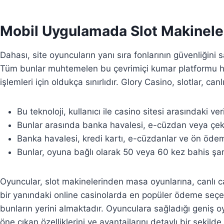
Mobil Uygulamada Slot Makinele
Dahası, site oyuncuların yanı sıra fonlarının güvenliğini 
Tüm bunlar muhtemelen bu çevrimiçi kumar platformu ha
işlemleri için oldukça sınırlıdır. Glory Casino, slotlar, 
Bu teknoloji, kullanıcı ile casino sitesi arasındaki v
Bunlar arasında banka havalesi, e-cüzdan veya çek 
Banka havalesi, kredi kartı, e-cüzdanlar ve ön ödemel
Bunlar, oyuna bağlı olarak 50 veya 60 kez bahis şart
Oyuncular, slot makinelerinden masa oyunlarına, canlı c
bir yanındaki online casinolarda en popüler ödeme seçen
bunların yerini almaktadır. Oyunculara sağladığı geniş 
öne çıkan özelliklerini ve avantajlarını detaylı bir şekilde