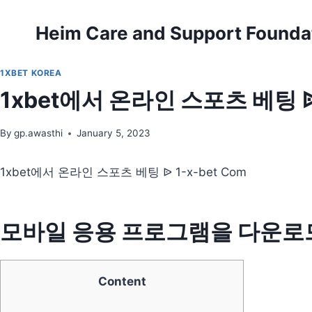
Skip
to
Heim Care and Support Founda
content
1XBET KOREA
1xbet에서 온라인 스포츠 베팅 ᐉ 1
By
gp.awasthi
January 5, 2023
1xbet에서 온라인 스포츠 베팅 ᐉ 1-x-bet Com
모바일 응용 프로그램을 다운로드 
Content