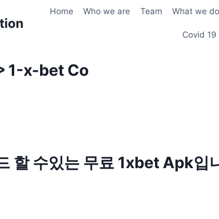
Home
Who we are
Team
What we d
tion
Covid 19
-x-bet Co
할 수있는 무료 1xbet Apk입