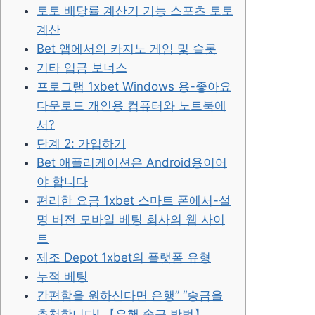
토토 배당률 계산기 기능 스포츠 토토
계산
Bet 앱에서의 카지노 게임 및 슬롯
기타 입금 보너스
프로그램 1xbet Windows 용-좋아요
다운로드 개인용 컴퓨터와 노트북에
서?
단계 2: 가입하기
Bet 애플리케이션은 Android용이어
야 합니다
편리한 요금 1xbet 스마트 폰에서-설
명 버전 모바일 베팅 회사의 웹 사이
트
제조 Depot 1xbet의 플랫폼 유형
누적 베팅
간편함을 원하신다면 은행” “송금을
추천합니다! 【은행 송금 방법】