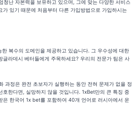
엄청난 자본력을 보유하고 있으며, 그에 맞는 다양한 서비스
필요가 있기 때문에 처음부터 다른 가입방법으로 가입하시는
가능한 복수의 도메인을 제공하고 있습니다. 그 우수성에 대한
 방글라데시 베터들에게 주목하세요? 우리의 전문가 팀은 사
 과정은 완전 초보자가 실행하는 동안 전혀 문제가 없을 정
한다면, 실망하지 않을 것입니다. 1xBet만의 큰 특징 중
 받은 한국어 1x bet를 포함하여 40개 언어로 러시아에서 운