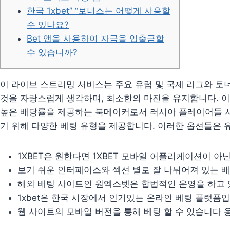
한국 1xbet” “보너스는 어떻게 사용할
수 있나요?
Bet 앱을 사용하여 자금을 입출금할
수 있습니까?
이 라이브 스트리밍 서비스는 주요 유럽 및 국제 리그와 토
것을 자랑스럽게 생각하며, 최소한의 마진을 유지합니다. 이러
높은 배당률을 제공하는 북메이커로서 러시아 플레이어들 사이
기 위해 다양한 베팅 유형을 제공합니다. 이러한 옵션들은 
1XBET은 원한다면 1XBET 모바일 어플리케이션이 
보기 쉬운 인터페이스와 섹션 별로 잘 나뉘어져 있는 
해외 배팅 사이트인 원엑스벳은 합법적인 운영을 하고 
1xbet은 한국 시장에서 인기있는 온라인 베팅 플랫폼입
웹 사이트의 모바일 버전을 통해 베팅 할 수 있습니다 응