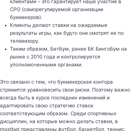
клиентами – это гарантирует наше участие в
СРО (саморегулируемой организации
букмекеров).
Клиенты делают ставки на ожидаемые
результаты игры, как будто они смотрят ее по
телевизору.
Таким образом, БетБум, ранее БК БингоБум на
рынке с 2010 года и контролируется
уполномоченными органами.
Это связано с тем, что букмекерская контора
стремится уравновесить свои риски. Поэтому важно
всегда быть в курсе последних изменений и
адаптировать свою стратегию ставок
соответствующим образом. Среди спортивных
дисциплин, на которые можно делать ставки, в
mostbet представлены футбол, баскетбол, теннис,