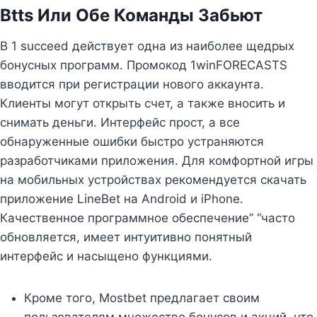
Btts Или Обе Команды Забьют
В 1 succeed действует одна из наиболее щедрых
бонусных программ. Промокод 1winFORECASTS
вводится при регистрации нового аккаунта.
Клиенты могут открыть счет, а также вносить и
снимать деньги. Интерфейс прост, а все
обнаруженные ошибки быстро устраняются
разработчиками приложения. Для комфортной игры
на мобильных устройствах рекомендуется скачать
приложение LineBet на Android и iPhone.
Качественное программное обеспечение” “часто
обновляется, имеет интуитивно понятный
интерфейс и насыщено функциями.
Кроме того, Mostbet предлагает своим
пользователям множество бонусов и акций, что