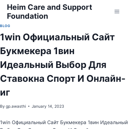
Skip
Heim Care and Support
to
Foundation
content
BLOG
1win Официальный Сайт
Букмекера 1вин
Идеальный Выбор Для
Ставокна Спорт И Онлайн-
иг
By
gp.awasthi
January 14, 2023
1win Официальный Сайт Букмекера 1вин Идеальный