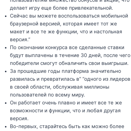
делает игру еще более привлекательной.
Сейчас вы можете воспользоваться мобильной
браузерной версией, которая имеет тот же
макет и все те же функции, что и настольная
версия.”
По окончании конкурса все сделанные ставки
будут выплачены в течение 30 дней, после чего
победители смогут обналичить свои выигрыши.
За прошедшие годы платформа значительно
развилась и превратилась в” “одного из лидеров
в своей области, обслуживая миллионы
пользователей по всему миру.
Он работает очень плавно и имеет все те же
возможности и функции, что и любая другая
версия.
Во-первых, старайтесь быть как можно более