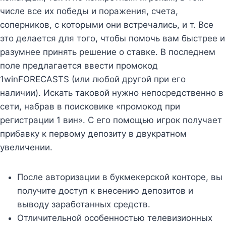
числе все их победы и поражения, счета,
соперников, с которыми они встречались, и т. Все
это делается для того, чтобы помочь вам быстрее и
разумнее принять решение о ставке. В последнем
поле предлагается ввести промокод
1winFORECASTS (или любой другой при его
наличии). Искать таковой нужно непосредственно в
сети, набрав в поисковике «промокод при
регистрации 1 вин». С его помощью игрок получает
прибавку к первому депозиту в двукратном
увеличении.
После авторизации в букмекерской конторе, вы
получите доступ к внесению депозитов и
выводу заработанных средств.
Отличительной особенностью телевизионных