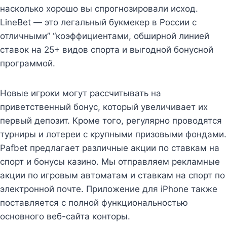
насколько хорошо вы спрогнозировали исход.
LineBet — это легальный букмекер в России с
отличными” “коэффициентами, обширной линией
ставок на 25+ видов спорта и выгодной бонусной
программой.
Новые игроки могут рассчитывать на
приветственный бонус, который увеличивает их
первый депозит. Кроме того, регулярно проводятся
турниры и лотереи с крупными призовыми фондами.
Pafbet предлагает различные акции по ставкам на
спорт и бонусы казино. Мы отправляем рекламные
акции по игровым автоматам и ставкам на спорт по
электронной почте. Приложение для iPhone также
поставляется с полной функциональностью
основного веб-сайта конторы.