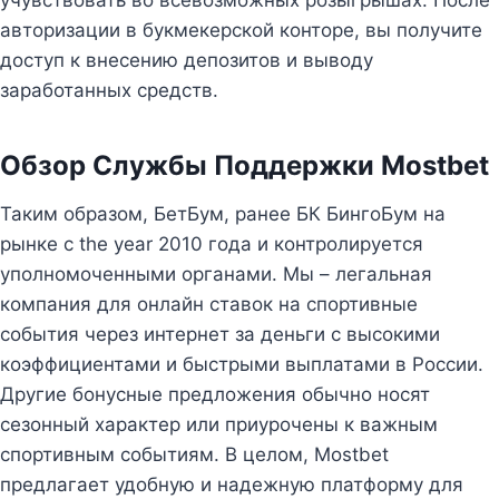
авторизации в букмекерской конторе, вы получите
доступ к внесению депозитов и выводу
заработанных средств.
Обзор Службы Поддержки Mostbet
Таким образом, БетБум, ранее БК БингоБум на
рынке с the year 2010 года и контролируется
уполномоченными органами. Мы – легальная
компания для онлайн ставок на спортивные
события через интернет за деньги с высокими
коэффициентами и быстрыми выплатами в России.
Другие бонусные предложения обычно носят
сезонный характер или приурочены к важным
спортивным событиям. В целом, Mostbet
предлагает удобную и надежную платформу для