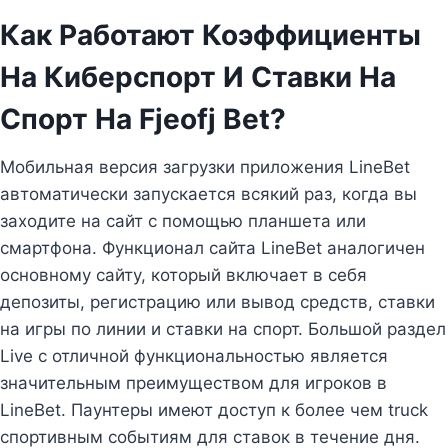
Как Работают Коэффициенты
На Киберспорт И Ставки На
Спорт На Fjeofj Bet?
Мобильная версия загрузки приложения LineBet
автоматически запускается всякий раз, когда вы
заходите на сайт с помощью планшета или
смартфона. Функционал сайта LineBet аналогичен
основному сайту, который включает в себя
депозиты, регистрацию или вывод средств, ставки
на игры по линии и ставки на спорт. Большой раздел
Live с отличной функциональностью является
значительным преимуществом для игроков в
LineBet. Паунтеры имеют доступ к более чем truck
спортивным событиям для ставок в течение дня.