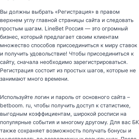
Вы должны выбрать «Регистрация» в правом
верхнем углу главной страницы сайта и следовать
простым шагам. LineBet Россия — это огромный
бизнес, который предлагает своим клиентам
множество способов присоединиться к миру ставок
и получить удовольствие! Чтобы присоединиться к
сайту, сначала необходимо зарегистрироваться.
Регистрация состоит из простых шагов, которые не
занимают много времени.
Используйте логин и пароль от основного сайта –
betboom. ru, чтобы получить доступ к статистике,
выгодным коэффициентам, широкой росписи на
популярные события и многому другому. Для вас БК
также сохраняет возможность получать бонусы и
учувствовать во всевозможных розыгрышах. После