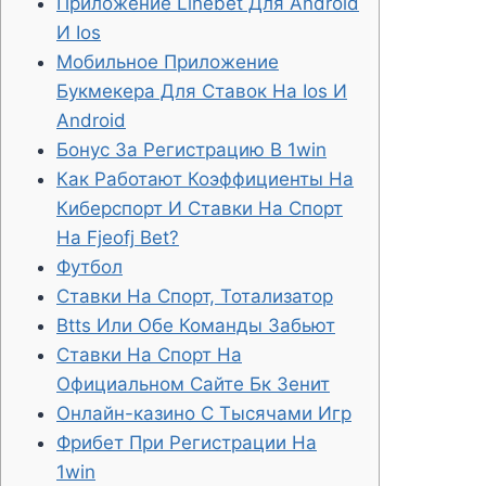
Приложение Linebet Для Android
И Ios
Мобильное Приложение
Букмекера Для Ставок На Ios И
Android
Бонус За Регистрацию В 1win
Как Работают Коэффициенты На
Киберспорт И Ставки На Спорт
На Fjeofj Bet?
Футбол
Ставки На Спорт, Тотализатор
Btts Или Обе Команды Забьют
Ставки На Спорт На
Официальном Сайте Бк Зенит
Онлайн-казино С Тысячами Игр
Фрибет При Регистрации На
1win