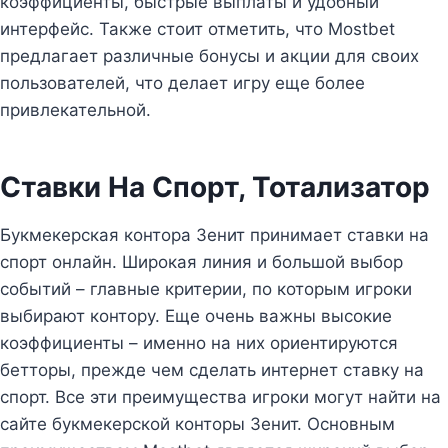
коэффициенты, быстрые выплаты и удобный
интерфейс. Также стоит отметить, что Mostbet
предлагает различные бонусы и акции для своих
пользователей, что делает игру еще более
привлекательной.
Ставки На Спорт, Тотализатор
Букмекерская контора Зенит принимает ставки на
спорт онлайн. Широкая линия и большой выбор
событий – главные критерии, по которым игроки
выбирают контору. Еще очень важны высокие
коэффициенты – именно на них ориентируются
бетторы, прежде чем сделать интернет ставку на
спорт. Все эти преимущества игроки могут найти на
сайте букмекерской конторы Зенит. Основным