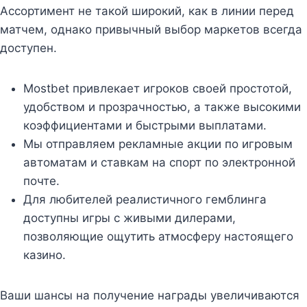
Ассортимент не такой широкий, как в линии перед
матчем, однако привычный выбор маркетов всегда
доступен.
Mostbet привлекает игроков своей простотой,
удобством и прозрачностью, а также высокими
коэффициентами и быстрыми выплатами.
Мы отправляем рекламные акции по игровым
автоматам и ставкам на спорт по электронной
почте.
Для любителей реалистичного гемблинга
доступны игры с живыми дилерами,
позволяющие ощутить атмосферу настоящего
казино.
Ваши шансы на получение награды увеличиваются